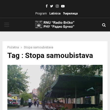
Facebook
Twitter
Instagram
Youtube
Program
Latinica
Ћирилица
PRIMARY
MENU
Početna
Stopa samoubistava
Tag : Stopa samoubistava