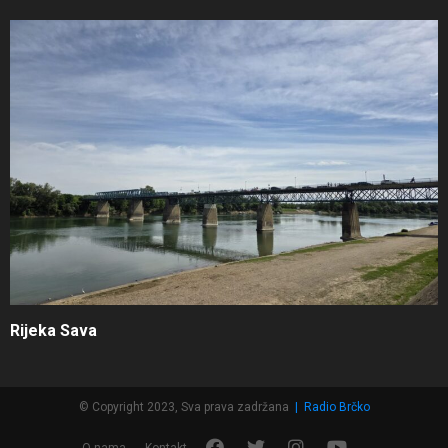
Rijeka Sava
© Copyright 2023, Sva prava zadržana
|
Radio Brčko
F
T
I
Y