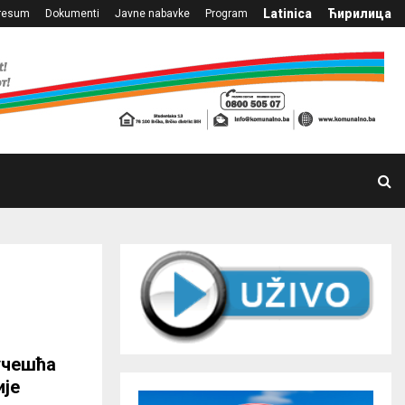
Latinica
Ћирилица
resum
Dokumenti
Javne nabavke
Program
учешћа
ије