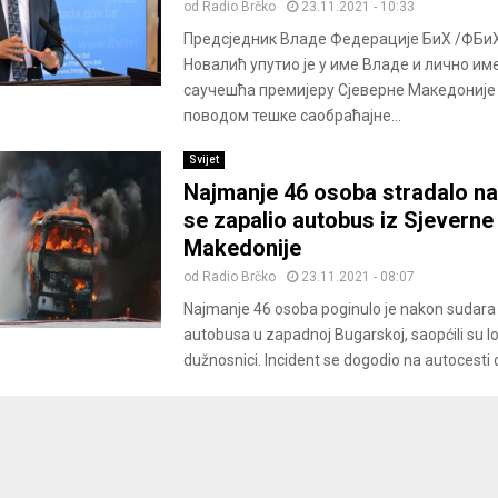
od
Radio Brčko
23.11.2021 - 10:33
Предсједник Владе Федерације БиХ /ФБи
Новалић упутио је у име Владе и лично им
саучешћа премијеру Сјеверне Македоније
поводом тешке саобраћајне...
Svijet
Najmanje 46 osoba stradalo na
se zapalio autobus iz Sjeverne
Makedonije
od
Radio Brčko
23.11.2021 - 08:07
Najmanje 46 osoba poginulo je nakon sudara 
autobusa u zapadnoj Bugarskoj, saopćili su lo
dužnosnici. Incident se dogodio na autocesti o