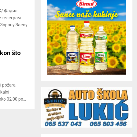
Х/ Фадил
е телеграм
 Зорану Заеву
kon što
i požara
kalni
ko 02:00 po...