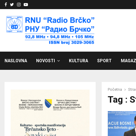
Facebook
Twitter
Instagram
Youtube
NASLOVNA
NOVOSTI
KULTURA
SPORT
MAGAZ
Početna
Stra
Tag : S