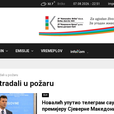
C
Brčko
07.08.2026. - 22:51
Imp
32.7
IN
EMISIJE
VREMEPLOV
˼
dali u požaru
tradali u požaru
BiH
Новалић упутио телеграм са
премијеру Сјеверне Македон