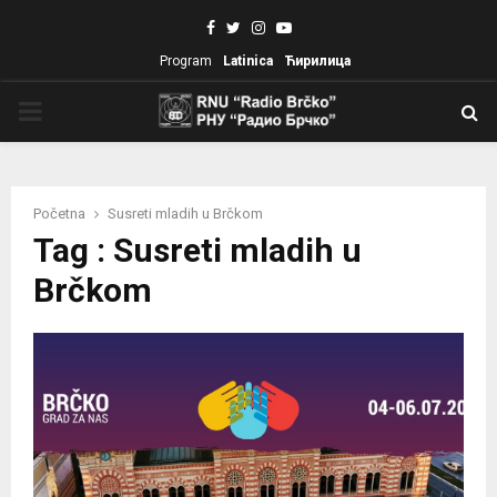
Facebook
Twitter
Instagram
Youtube
Program
Latinica
Ћирилица
PRIMARY
MENU
Početna
Susreti mladih u Brčkom
Tag : Susreti mladih u
Brčkom