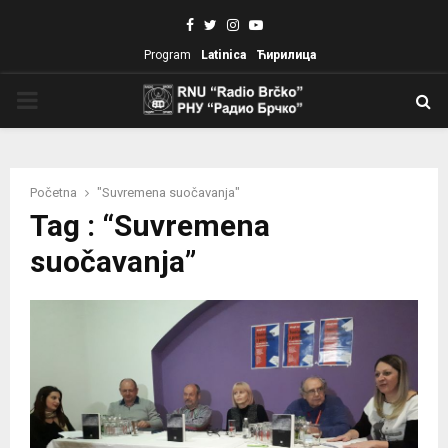
Facebook
Twitter
Instagram
Youtube
Program
Latinica
Ћирилица
PRIMARY
MENU
Početna
"Suvremena suočavanja"
Tag : “Suvremena
suočavanja”