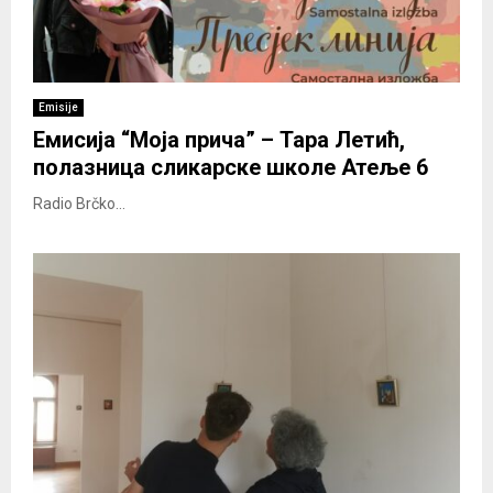
Emisije
Емисија “Моја прича” – Тара Летић,
полазница сликарске школе Атеље 6
Radio Brčko...