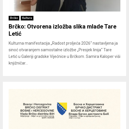
Brčko
Kultura
Brčko: Otvorena izložba slika mlade Tare
Letić
Kulturna manifestacija „Radost proljeća 2026“ nastavljena ja
sinoć otvaranjem samostalne izložbe „Presjek linija“ Tare
Letić u Galeriji gradske Vijećnice u Brčkom. Samira Kaloper viši
knjižničar...