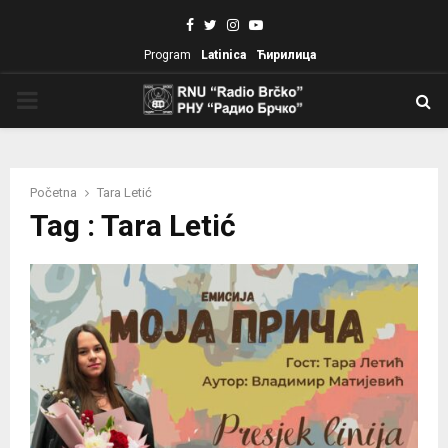
Facebook
Twitter
Instagram
Youtube
Program
Latinica
Ћирилица
PRIMARY
MENU
Početna
Tara Letić
Tag : Tara Letić