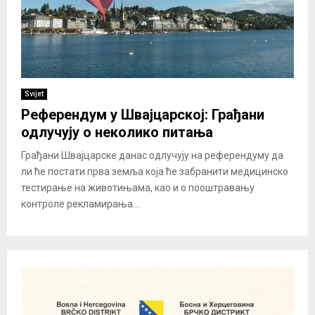
Svijet
Референдум у Швајцарској: Грађани
одлучују о неколико питања
Грађани Швајцарске данас одлучују на референдуму да
ли ће постати прва земља која ће забранити медицинско
тестирање на животињама, као и о пооштравању
контроле рекламирања...