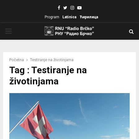
Facebook
Twitter
Instagram
Youtube
Program
Latinica
Ћирилица
PRIMARY
MENU
Početna
Testiranje na životinjama
Tag : Testiranje na
životinjama