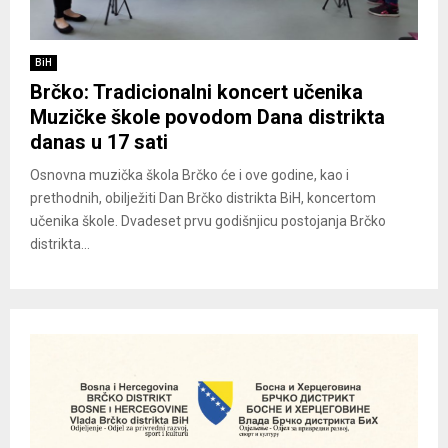
BiH
Brčko: Tradicionalni koncert učenika
Muzičke škole povodom Dana distrikta
danas u 17 sati
Osnovna muzička škola Brčko će i ove godine, kao i
prethodnih, obilježiti Dan Brčko distrikta BiH, koncertom
učenika škole. Dvadeset prvu godišnjicu postojanja Brčko
distrikta...