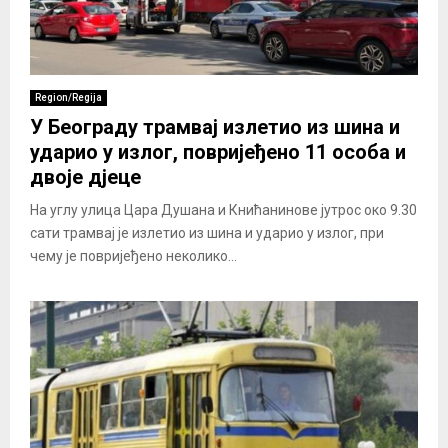
Region/Regija
У Београду трамвај излетио из шина и
ударио у излог, повријеђено 11 особа и
двоје дјеце
На углу улица Цара Душана и Книћанинове јутрос око 9.30
сати трамвај је излетио из шина и ударио у излог, при
чему је повријеђено неколико...