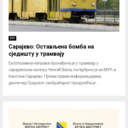
BiH
Сарајево: Остављена бомба на
сједишту у трамвају
Експлозивна направа пронађена је у трамвају у
сарајевском насељу Ченгић Вила, потврђено је из МУП-а
Кантона Сарајево. Према првим информацијама,
диспечер Градског саобраћајног предузећа је...