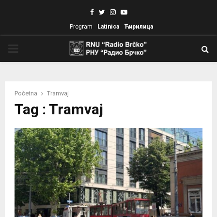
Facebook
Twitter
Instagram
Youtube
Program
Latinica
Ћирилица
PRIMARY
MENU
Početna
Tramvaj
Tag : Tramvaj