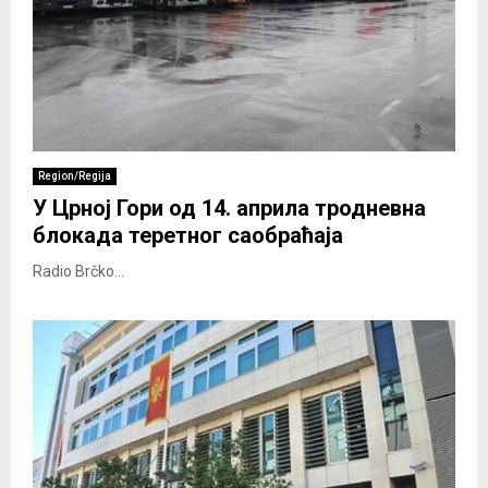
Region/Regija
У Црној Гори од 14. априла тродневна
блокада теретног саобраћаја
Radio Brčko...