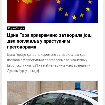
Region/Regija
Црна Гора привремено затворила још
два поглавља у приступним
преговорима
Црна Гора је данас привремено затворила још два
поглавља у приступним преговорима за чланство у
Европској унији (ЕУ) на међувладиној конференцији у
Луксембургу на којој...