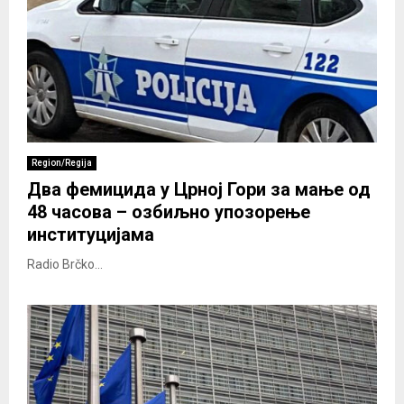
Region/Regija
Два фемицида у Црној Гори за мање од
48 часова – озбиљно упозорење
институцијама
Radio Brčko...