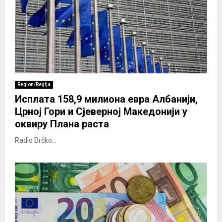
Region/Regija
Исплата 158,9 милиона евра Албанији,
Црној Гори и Сјеверној Македонији у
оквиру Плана раста
Radio Brčko...