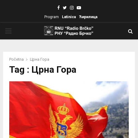
Facebook
Twitter
Instagram
Youtube
Program
Latinica
Ћирилица
PRIMARY
MENU
Početna
Црна Гора
Tag : Црна Гора