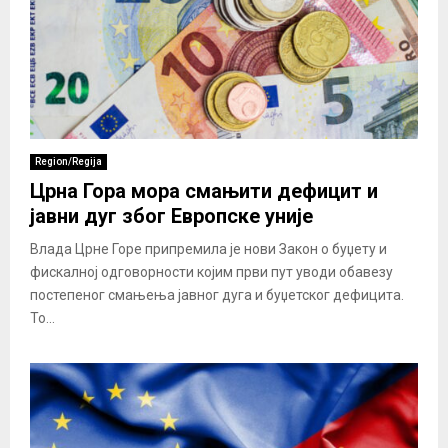
Region/Regija
Црна Гора мора смањити дефицит и
јавни дуг због Европске уније
Влада Црне Горе припремила је нови Закон о буџету и
фискалној одговорности којим први пут уводи обавезу
постепеног смањења јавног дуга и буџетског дефицита.
То...