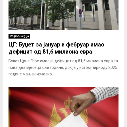
Region/Regija
ЦГ: Буџет за јануар и фебруар имао
дефицит од 81,6 милиона евра
Буџет Црне Горе имао је дефицит од 81,6 милиона евра за
прва два мјесеца ове године, док је у истом периоду 2025.
године мањак износио...