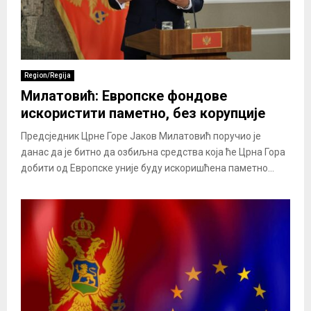
Region/Regija
Милатовић: Европске фондове
искористити паметно, без корупције
Предсједник Црне Горе Јаков Милатовић поручио је
данас да је битно да озбиљна средства која ће Црна Гора
добити од Европске уније буду искоришћена паметно...