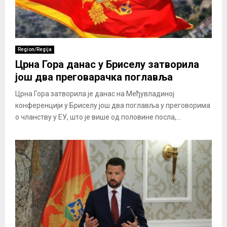
Region/Regija
Црна Гора данас у Бриселу затворила
још два преговарачка поглавља
Црна Гора затворила је данас на Међувладиној
конференцији у Бриселу још два поглавља у преговорима
о чланству у ЕУ, што је више од половине посла,...