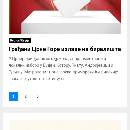
Region/Regija
Грађани Црне Горе излазе на биралишта
У Црној Гори данас се одржавају парламентарни и
локални избори у Будви, Котору, Тивту, Андријевици и
Гусињу. Митрополит црногорско-приморски Амфилохије
гласао је јутрос на Цетињу на...
Posts
1
2
pagination