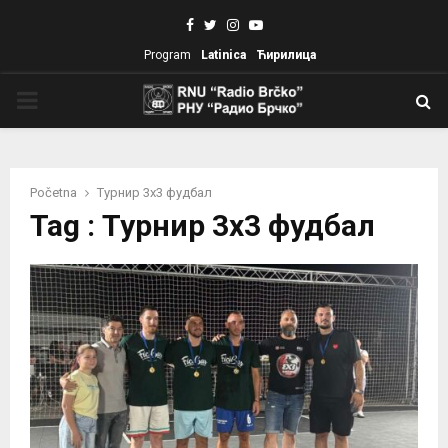
Facebook
Twitter
Instagram
Youtube
Program
Latinica
Ћирилица
PRIMARY
MENU
Početna
Турнир 3х3 фудбал
Tag : Турнир 3х3 фудбал