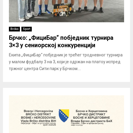
Brčko
Sport
Брчко: „ФициБар“ побједник турнира
3×3 у сениорској конкуренцији
Екипа „ФициБар“ побједник је трећег тродневног турнира
у малом фудбалу 3 на 3, који је одржан на платоу испред
тржног центра Сити парк у Брчком....