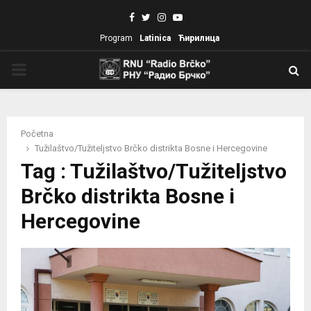
Facebook
Twitter
Instagram
Youtube
Program
Latinica
Ћирилица
PRIMARY
MENU
Početna
Tužilaštvo/Tužiteljstvo Brčko distrikta Bosne i Hercegovine
Tag : Tužilaštvo/Tužiteljstvo
Brčko distrikta Bosne i
Hercegovine