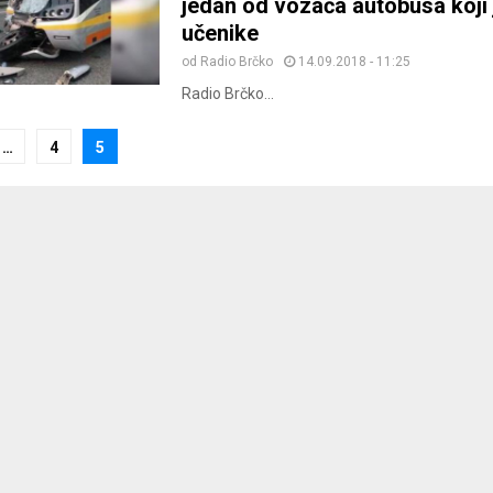
jedan od vozača autobusa koji 
učenike
od
Radio Brčko
14.09.2018 - 11:25
Radio Brčko...
…
4
5
ion