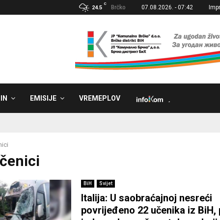
C
Brčko
07.08.2026. - 07:42
Imp
24.5
IN
EMISIJE
VREMEPLOV
˼
ici
Učenici
BiH
Svijet
Italija: U saobraćajnoj nesreći
povrijeđeno 22 učenika iz BiH,