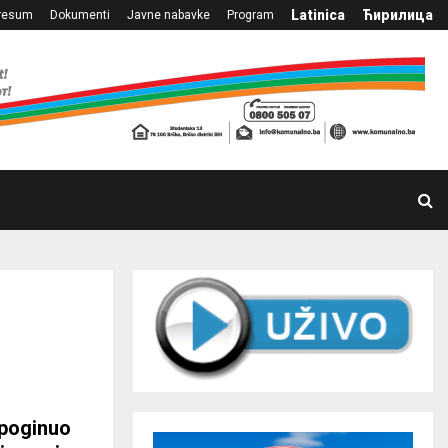
Latinica
Ћирилица
resum
Dokumenti
Javne nabavke
Program
 poginuo