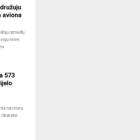
 udružuju
h aviona
radnju između
azvoju nove
tnu
la 573
ijelo
anta na moru
 ribarske