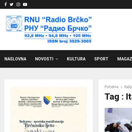
Facebook
Twitter
Instagram
Youtube
NASLOVNA
NOVOSTI
KULTURA
SPORT
MAGAZ
Početna
Italij
Tag : It