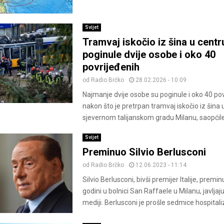
Svijet
Tramvaj iskočio iz šina u centr
poginule dvije osobe i oko 40
povrijeđenih
od
Radio Brčko
28.02.2026 - 10:09
Najmanje dvije osobe su poginule i oko 40 po
nakon što je pretrpan tramvaj iskočio iz šina 
sjevernom talijanskom gradu Milanu, saopćile.
Svijet
Preminuo Silvio Berlusconi
od
Radio Brčko
12.06.2023 - 11:14
Silvio Berlusconi, bivši premijer Italije, premin
godini u bolnici San Raffaele u Milanu, javljaju 
mediji. Berlusconi je prošle sedmice hospitali