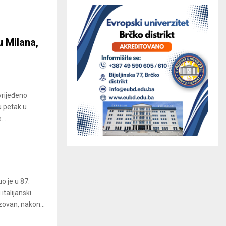
u Milana,
vrijeđeno
u petak u
..
uo je u 87.
italijanski
zovan, nakon...