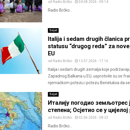
od
Radio Brčko
04.08.2026 - 09:14
Radio Brčko...
Svijet
Italija i sedam drugih članica p
statusu “drugog reda” za nove
EU
od
Radio Brčko
13.07.2026 - 17:16
Italija i sedam drugih zemalja koje podržavaj
Zapadnog Balkana u EU, usprotivile su se fr
njemačkom potezu i potezu Beneluksa da se 
Svijet
Италију погодио земљотрес ј
степена; Осјетио се у цијелој 
od
Radio Brčko
02.06.2026 - 08:22
Radio Brčko...