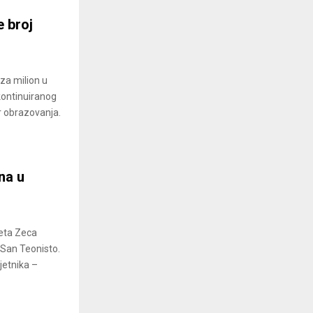
e broj
 za milion u
kontinuiranog
r obrazovanja.
na u
feta Zeca
i San Teonisto.
jetnika –