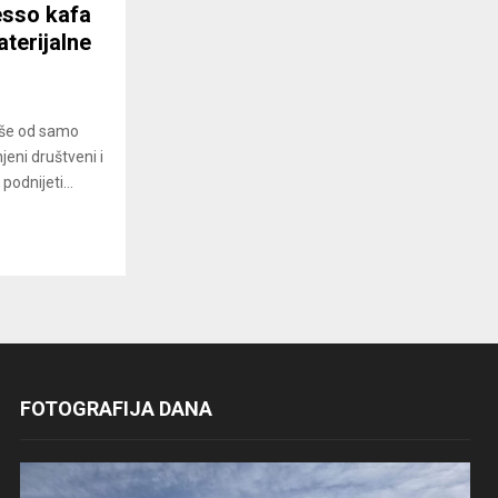
esso kafa
terijalne
iše od samo
jeni društveni i
podnijeti...
FOTOGRAFIJA DANA