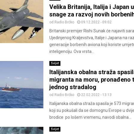
Velika Britanija, Italija i Japan
snage za razvoj novih borbeni
od
Radio Brčko
09.12.2022 - 09:02
Britanski premijer Rishi Sunak će najaviti sa
Ujedinjenog Kraljevstva, Italije i Japana na r
generacije borbenih aviona koji koriste umje
inteligenciju. Ova vrsta...
Svijet
Italijanska obalna straža spasi
migranta na moru, pronađeno t
jednog stradalog
od
Radio Brčko
22.02.2022 - 13:13
Italijanska obalna straža spasila je 573 migr
koji su pokušali da se domognu Evrope u dvije
brodice po lošem vremenu, navodi obalna...
Svijet