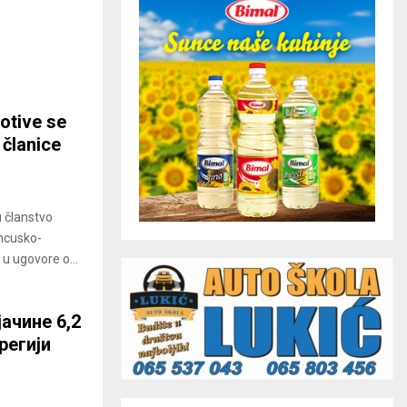
rotive se
 članice
u članstvo
ancusko-
u ugovore o...
ачине 6,2
регији