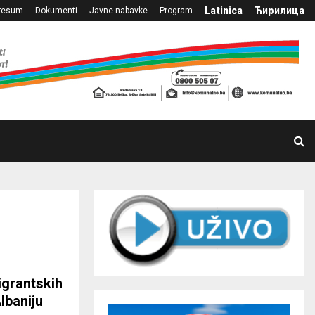
Latinica
Ћирилица
resum
Dokumenti
Javne nabavke
Program
migrantskih
lbaniju