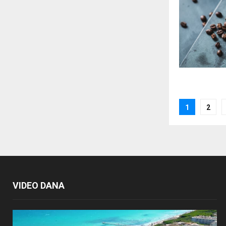
Posts
1
2
paginat
VIDEO DANA