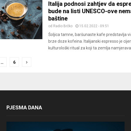
Italija podnosi zahtjev da espr
bude na listi UNESCO-ove nema
baštine
od
Radio Brčko
15.02.2022 - 09:51
Šoljica tamne, baršunaste kafe predstavlja v
brze doze kofeina. Italijanski espresso je cijen
kulturološki ritual za koji ta zemlja namjerava 
…
6
ion
PJESMA DANA