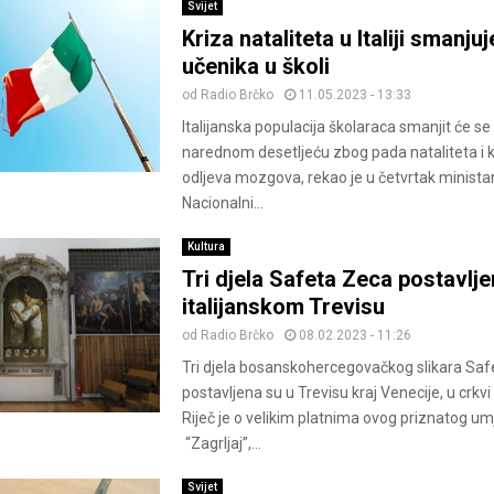
Svijet
Kriza nataliteta u Italiji smanjuj
učenika u školi
od
Radio Brčko
11.05.2023 - 13:33
Italijanska populacija školaraca smanjit će se
narednom desetljeću zbog pada nataliteta i 
odljeva mozgova, rekao je u četvrtak minista
Nacionalni...
Kultura
Tri djela Safeta Zeca postavlje
italijanskom Trevisu
od
Radio Brčko
08.02.2023 - 11:26
Tri djela bosanskohercegovačkog slikara Sa
postavljena su u Trevisu kraj Venecije, u crkv
Riječ je o velikim platnima ovog priznatog um
“Zagrljaj”,...
Svijet