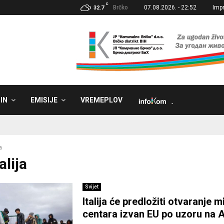
C
Brčko
07.08.2026. - 22:52
Imp
32.7
IN
EMISIJE
VREMEPLOV
˼
a
alija
Svijet
Italija će predložiti otvaranje 
centara izvan EU po uzoru na A