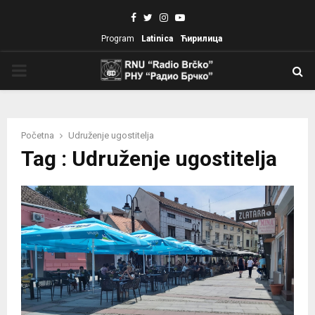
Facebook
Twitter
Instagram
Youtube
Program
Latinica
Ћирилица
PRIMARY
MENU
Početna
Udruženje ugostitelja
Tag : Udruženje ugostitelja