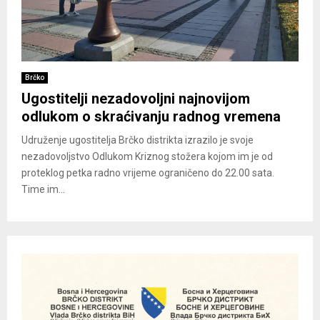
Brčko
Ugostitelji nezadovoljni najnovijom
odlukom o skraćivanju radnog vremena
Udruženje ugostitelja Brčko distrikta izrazilo je svoje
nezadovoljstvo Odlukom Kriznog stožera kojom im je od
proteklog petka radno vrijeme ograničeno do 22.00 sata.
Time im...