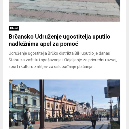
Brčko
Brčansko Udruženje ugostitelja uputilo
nadležnima apel za pomoć
Udruženje ugostitelja Brčko distrikta BiH uputilo je danas
Štabu za zaštitu i spašavanje i Odjeljenje za privredni razvoj,
sport i kulturu zahtjev za oslobađanje plaćanja...