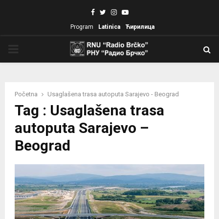
Facebook
Twitter
Instagram
Youtube
Program
Latinica
Ћирилица
PRIMARY
MENU
Početna
Usaglašena trasa autoputa Sarajevo - Beograd
Tag : Usaglašena trasa
autoputa Sarajevo –
Beograd