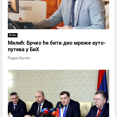
Brčko
Милић: Брчко ће бити дио мреже ауто-
путева у БиХ
Радио Брчко...