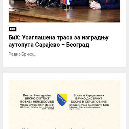
BiH
БиХ: Усаглашена траса за изградњу
аутопута Сарајево – Београд
Радио Брчко...