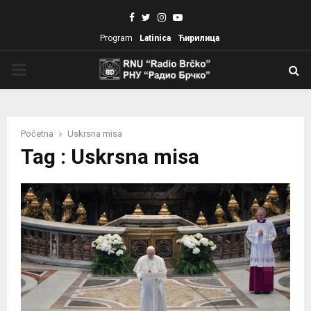
Facebook
Twitter
Instagram
Youtube
Program
Latinica
Ћирилица
PRIMARY
MENU
Početna
Uskrsna misa
Tag : Uskrsna misa