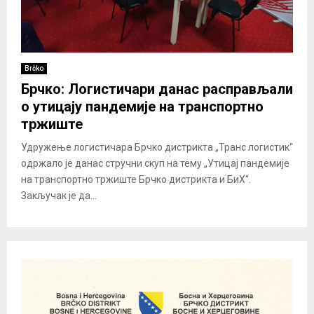
Brčko
Брчко: Логистичари данас расправљали
о утицају пандемије на транспортно
тржиште
Удружење логистичара Брчко дистрикта „Транс логистик“
одржало је данас стручни скуп на тему „Утицај пандемије
на транспортно тржиште Брчко дистрикта и БиХ“.
Закључак је да...