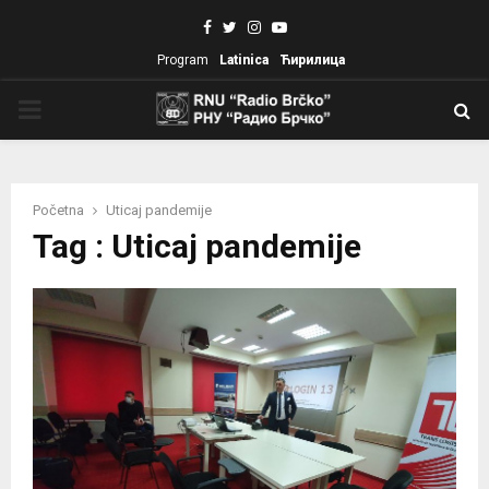
Facebook
Twitter
Instagram
Youtube
Program
Latinica
Ћирилица
PRIMARY
MENU
Početna
Uticaj pandemije
Tag : Uticaj pandemije