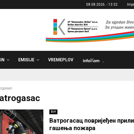
08.08.2026. - 13:32
Imp
IN
EMISIJE
VREMEPLOV
˼
rogasac
Vatrogasac
BiH
Ватрогасац повријеђен прил
гашења пожара