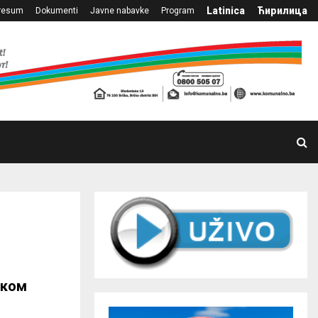
Latinica
Ћирилица
resum
Dokumenti
Javne nabavke
Program
иком