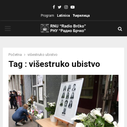
Facebook
Twitter
Instagram
Youtube
Program
Latinica
Ћирилица
PRIMARY
MENU
Početna
višestruko ubistvo
Tag : višestruko ubistvo