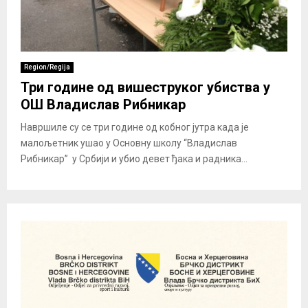
Region/Regija
Три године од вишеструког убиства у
ОШ Владислав Рибникар
Навршиле су се три године од кобног јутра када је
малољетник ушао у Основну школу “Владислав
Рибникар” у Србији и убио девет ђака и радника...