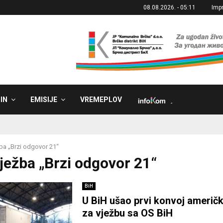
08.08.2026. - 05:11
Imp
IN
EMISIJE
VREMEPLOV
˼
ba „Brzi odgovor 21“
Vježba „Brzi odgovor 21“
BiH
U BiH ušao prvi konvoj američk
za vježbu sa OS BiH