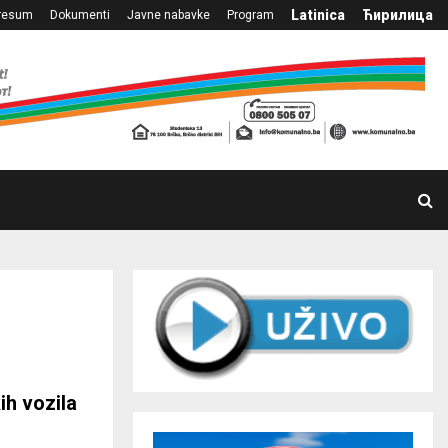
Latinica
Ћирилица
resum
Dokumenti
Javne nabavke
Program
ih vozila