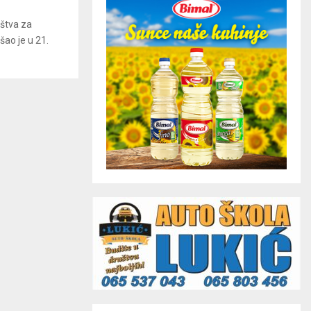
ištva za
šao je u 21.