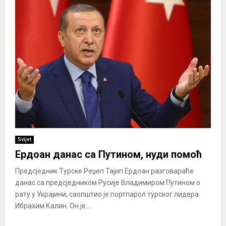
Svijet
Ердоан данас са Путином, нуди помоћ
Предсједник Турске Реџеп Тајип Ердоан разговараће
данас са предсједником Русије Владимиром Путином о
рату у Украјини, саопштио је портпарол турског лидера
Ибрахим Калин. Он је...