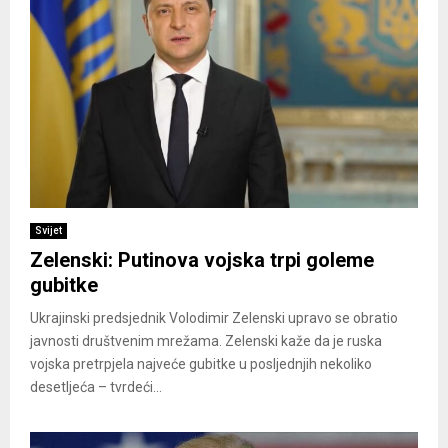
Svijet
Zelenski: Putinova vojska trpi goleme
gubitke
Ukrajinski predsjednik Volodimir Zelenski upravo se obratio
javnosti društvenim mrežama. Zelenski kaže da je ruska
vojska pretrpjela najveće gubitke u posljednjih nekoliko
desetljeća – tvrdeći...