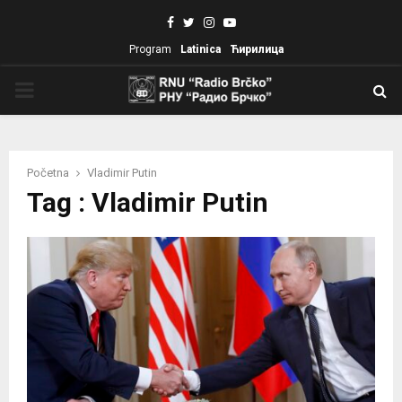
Facebook
Twitter
Instagram
Youtube
Program
Latinica
Ћирилица
PRIMARY
MENU
Početna
Vladimir Putin
Tag : Vladimir Putin