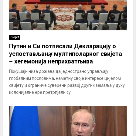
Svijet
Путин и Си потписали Декларацију о
успостављању мултиполарног свијета
– хегемонија неприхватљива
Покушаји низа држава да једнострано управљају
глобалним пословима, наметну своје интересе цијелом
свијету и ограниче суверени развој других земаља у духу
колонијалне ере претрпјели су...