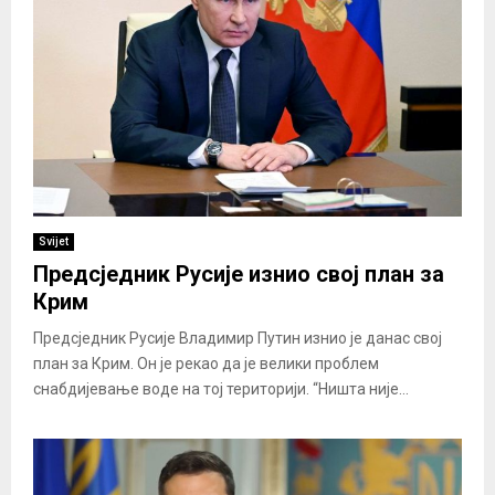
Svijet
Предсједник Русије изнио свој план за
Крим
Предсједник Русије Владимир Путин изнио је данас свој
план за Крим. Он је рекао да је велики проблем
снабдијевање воде на тој територији. “Ништа није...