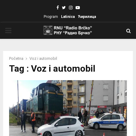
Facebook
Twitter
Instagram
Youtube
Program
Latinica
Ћирилица
PRIMARY
MENU
Početna
Voz i automobil
Tag : Voz i automobil