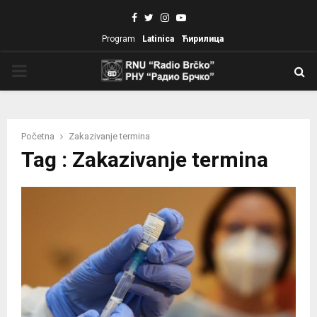
Facebook
Twitter
Instagram
Youtube
Program
Latinica
Ћирилица
PRIMARY
MENU
Početna
Zakazivanje termina
Tag : Zakazivanje termina