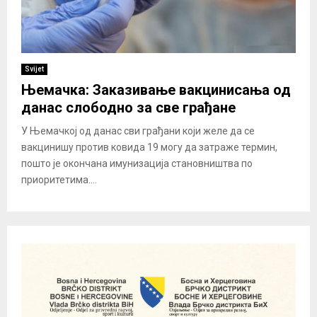
Svijet
Њемачка: Заказивање вакцинисања од
данас слободно за све грађане
У Њемачкој од данас сви грађани који желе да се
вакцинишу против ковида 19 могу да затраже термин,
пошто је окончана имунизација становништва по
приоритетима....