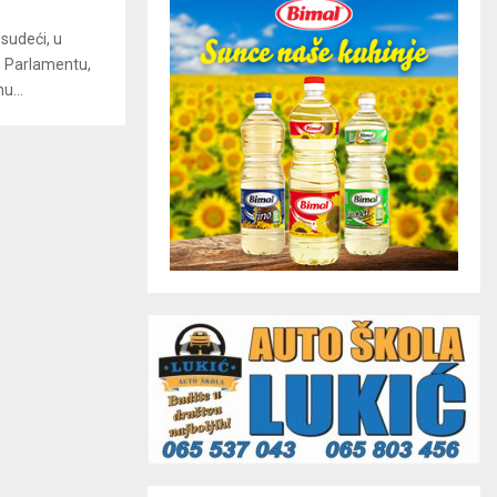
sudeći, u
m Parlamentu,
u...