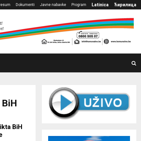
Latinica
Ћирилица
resum
Dokumenti
Javne nabavke
Program
 BiH
ikta BiH
e