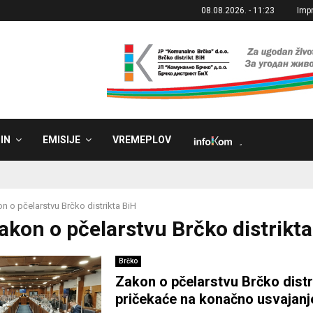
08.08.2026. - 11:23
Imp
IN
EMISIJE
VREMEPLOV
˼
n o pčelarstvu Brčko distrikta BiH
Zakon o pčelarstvu Brčko distrikta
Brčko
Zakon o pčelarstvu Brčko distr
pričekaće na konačno usvajanj