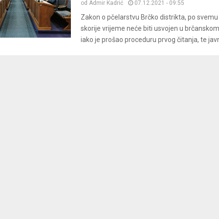
od
Admir Kadrić
07.12.2021 - 09:55
Zakon o pčelarstvu Brčko distrikta, po svemu 
skorije vrijeme neće biti usvojen u brčansko
iako je prošao proceduru prvog čitanja, te javn