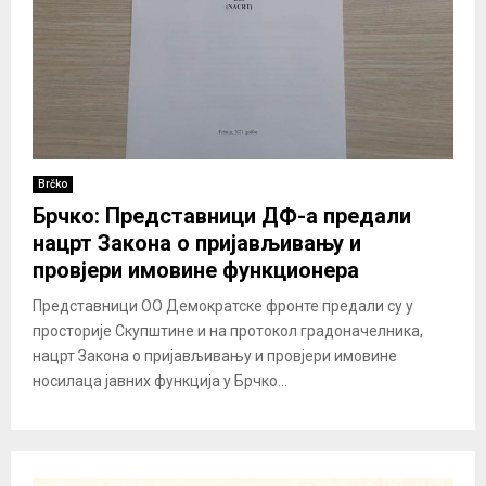
Brčko
Брчко: Представници ДФ-а предали
нацрт Закона о пријављивању и
провјери имовине функционера
Представници ОО Демократске фронте предали су у
просторије Скупштине и на протокол градоначелника,
нацрт Закона о пријављивању и провјери имовине
носилаца јавних функција у Брчко...