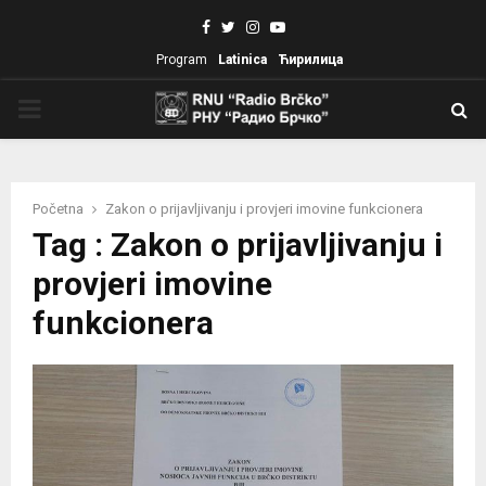
Facebook
Twitter
Instagram
Youtube
Program
Latinica
Ћирилица
PRIMARY
MENU
Početna
Zakon o prijavljivanju i provjeri imovine funkcionera
Tag : Zakon o prijavljivanju i
provjeri imovine
funkcionera