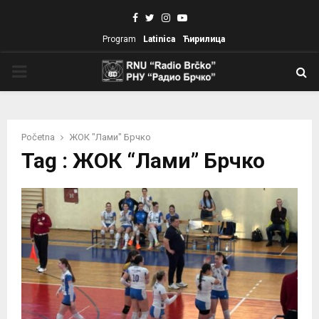
Facebook
Twitter
Instagram
Youtube
Program
Latinica
Ћирилица
PRIMARY
MENU
Početna
ЖОК "Лами" Брчко
Tag : ЖОК “Лами” Брчко