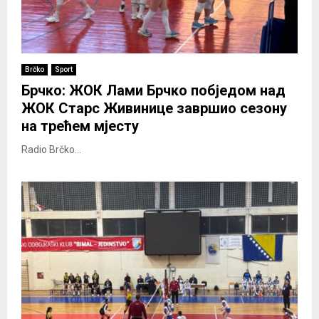
Brčko
Sport
Брчко: ЖОК Лами Брчко побједом над
ЖОК Старс Живинице завршио сезону
на трећем мјесту
Radio Brčko...