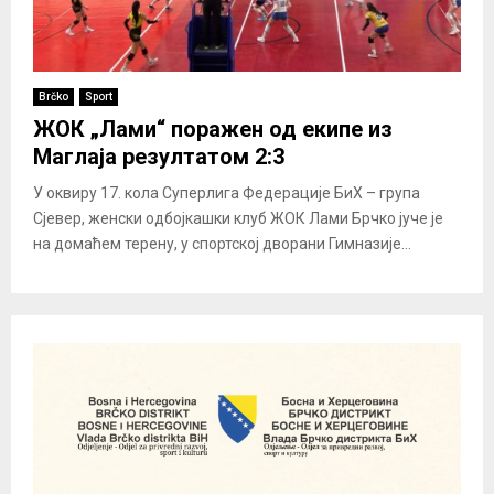
Brčko
Sport
ЖОК „Лами“ поражен од екипе из
Маглаја резултатом 2:3
У оквиру 17. кола Суперлига Федерације БиХ – група
Сјевер, женски одбојкашки клуб ЖОК Лами Брчко јуче је
на домаћем терену, у спортској дворани Гимназије...