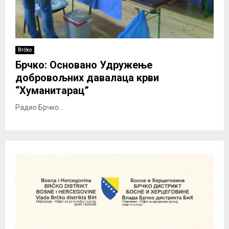
Brčko
Брчко: Основано Удружење
добровољних давалаца крви
“Хуманитарац”
Радио Брчко...