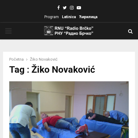
Facebook
Twitter
Instagram
Youtube
Program
Latinica
Ћирилица
PRIMARY
MENU
Početna
Žiko Novaković
Tag : Žiko Novaković