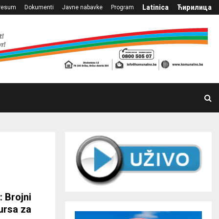
Latinica
Ћирилица
resum
Dokumenti
Javne nabavke
Program
 Brojni
ursa za