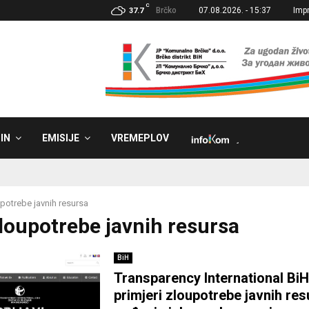
C
Brčko
07.08.2026. - 15:37
Imp
37.7
IN
EMISIJE
VREMEPLOV
˼
potrebe javnih resursa
Zloupotrebe javnih resursa
BiH
Transparency International BiH:
primjeri zloupotrebe javnih res