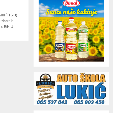
ini (TI BiH)
dizbornih
 u BiH. U