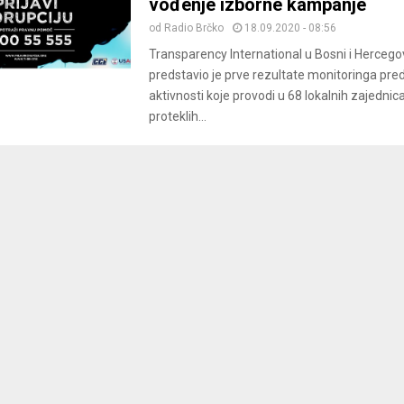
vođenje izborne kampanje
od
Radio Brčko
18.09.2020 - 08:56
Transparency International u Bosni i Hercegov
predstavio je prve rezultate monitoringa pre
aktivnosti koje provodi u 68 lokalnih zajednica
proteklih...