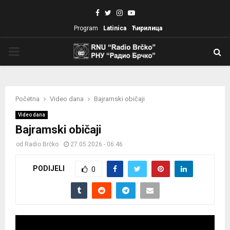
Facebook
Twitter
Instagram
Youtube
Program
Latinica
Ћирилица
PRIMARY
MENU
Početna
Video dana
Bajramski običaji
Video dana
Bajramski običaji
od
Radio Brčko
27.05.2026 - 06:46
PODIJELI
0