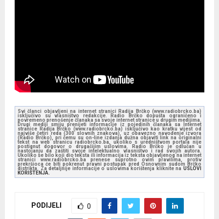
Svi članci objavljeni na internet stranici Radija Brčko (www.radiobrcko.ba)
isključivo su vlasništvo redakcije. Radio Brčko dopušta ograničeno i
povremeno prenošenje članaka sa svoje internet stranice u drugim medijima.
Drugi mediji smiju prenijeti informacije iz pojedinih članaka sa Internet
stranice Radija Brčko (www.radiobrcko.ba) isključivo kao kratku vijest od
najviše četiri reda (300 slovnih znakova), uz obavezno navođenje izvora
(Radio Brčko), pri čemu su on-line izdanja dužna objaviti link na originalni
tekst na web stranicu radiobrcko.ba, ukoliko s uredništvom portala nije
postignut dogovor o drugačijim uslovima. Radio Brčko je odlučan u
nastojanju da zaštiti svoje intelektualno vlasništvo i rad svojih autora.
Ukoliko se bilo koji dio teksta ili informacija iz teksta objavljenog na internet
stranici www.radiobrcko.ba prenese suprotno ovim pravilima, protiv
prekršioca će biti pokrenut pravni postupak pred Osnovnim sudom Brčko
distrikta. Za detaljnije informacije o uslovima korištenja kliknite na
USLOVI
KORIŠTENJA.
PODIJELI
0