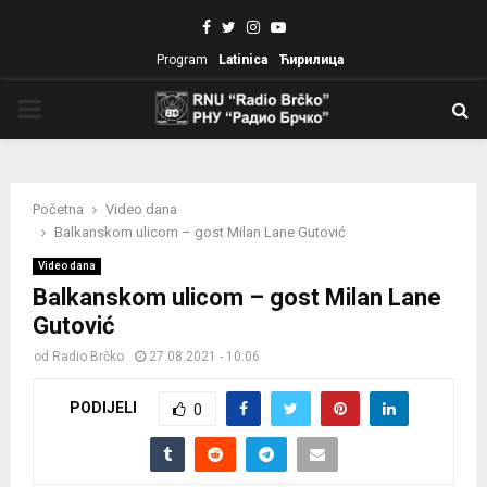
Facebook
Twitter
Instagram
Youtube
Program
Latinica
Ћирилица
PRIMARY
MENU
Početna
Video dana
Balkanskom ulicom – gost Milan Lane Gutović
Video dana
Balkanskom ulicom – gost Milan Lane
Gutović
od
Radio Brčko
27.08.2021 - 10:06
PODIJELI
0