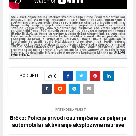
Svi članci objavljeni na internet stranici Radija Brčko (www.radiobrcko.ba)
isključivo su vlasništvo redakcije. Radio Brčko dopušta ograničeno i
povremeno prenošenje članaka sa svoje internet stranice u drugim medijima.
Drugi mediji smiju prenijeti informacije iz pojedinih članaka sa Internet
stranice Radija Brčko (www.radiobrcko.ba) isključivo kao kratku vijest od
najviše četiri reda (300 slovnih znakova), uz obavezno navođenje izvora
(Radio Brčko), pri čemu su on-line izdanja dužna objaviti link na originalni
tekst na web stranicu radiobrcko.ba, ukoliko s uredništvom portala nije
postignut dogovor o drugačijim uslovima. Radio Brčko je odlučan u
nastojanju da zaštiti svoje intelektualno vlasništvo i rad svojih autora.
Ukoliko se bilo koji dio teksta ili informacija iz teksta objavljenog na internet
stranici www.radiobrcko.ba prenese suprotno ovim pravilima, protiv
prekršioca će biti pokrenut pravni postupak pred Osnovnim sudom Brčko
distrikta. Za detaljnije informacije o uslovima korištenja kliknite na
USLOVI
KORIŠTENJA.
PODIJELI
0
PRETHODNA VIJEST
Brčko: Policija privodi osumnjičene za paljenje
automobila i aktiviranje eksplozivne naprave