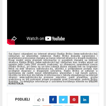
Svi članci objavljeni na internet stranici Radija Brčko (www.radiobrcko.ba)
isključivo su vlasništvo redakcije. Radio Brčko dopušta ograničeno i
povremeno prenošenje članaka sa svoje internet stranice u drugim medijima.
Drugi mediji smiju prenijeti informacije iz pojedinih članaka sa Internet
stranice Radija Brčko (www.radiobrcko.ba) isključivo kao kratku vijest od
najviše četiri reda (300 slovnih znakova), uz obavezno navođenje izvora
(Radio Brčko), pri čemu su on-line izdanja dužna objaviti link na originalni
tekst na web stranicu radiobrcko.ba, ukoliko s uredništvom portala nije
postignut dogovor o drugačijim uslovima. Radio Brčko je odlučan u
nastojanju da zaštiti svoje intelektualno vlasništvo i rad svojih autora.
Ukoliko se bilo koji dio teksta ili informacija iz teksta objavljenog na internet
stranici www.radiobrcko.ba prenese suprotno ovim pravilima, protiv
prekršioca će biti pokrenut pravni postupak pred Osnovnim sudom Brčko
distrikta. Za detaljnije informacije o uslovima korištenja kliknite na
USLOVI
KORIŠTENJA.
PODIJELI
0