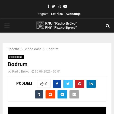
Facebook
Twitter
Instagram
Youtube
Program
Latinica
Ћирилица
PRIMARY
MENU
Početna
Video dana
Bodrum
Video dana
Bodrum
od
Radio Brčko
30.06.2026 - 05:01
PODIJELI
0