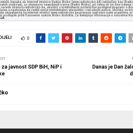
jedinih članaka sa Internet stranice Radija Brčko (www.radiobrcko.ba) isključivo kao kratku
slovnih znakova), uz obavezno navođenje izvora (Radio Brčko), pri čemu su on-line izdanja d
st na web stranicu radiobrcko.ba, ukoliko s uredništvom portala nije postignut dogovor o dr
učan u nastojanju da zaštiti svoje intelektualno vlasništvo i rad svojih autora. Ukoliko se bilo 
ksta objavljenog na internet stranici www.radiobrcko.ba prenese suprotno ovim pravilima, pr
vni postupak pred Osnovnim sudom Brčko distrikta. Za detaljnije informacije o uslovima kori
NJA.
DIJELI
0
EST
za javnost SDP BiH, NiP i
Danas je Dan žal
ke
d
čko