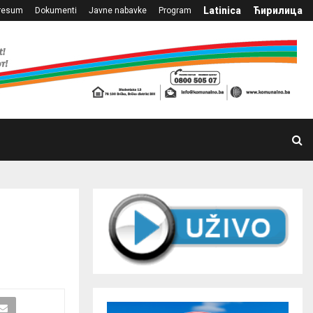
Latinica
Ћирилица
resum
Dokumenti
Javne nabavke
Program