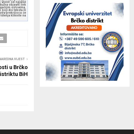
 vijest od najviše
užna objaviti link
ugačijim uslovima.
koji dio teksta ili
otiv prekršioca će
štenja kliknite na
NAREDNA VIJEST
osti u Brčko
istriktu BiH