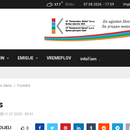
C
Brčko
07.08.2026. - 17:59
Imp
37.7
IN
EMISIJE
VREMEPLOV
˼
eo dana
Forests
s
11.07.2025 - 00:01
DIJELI
0