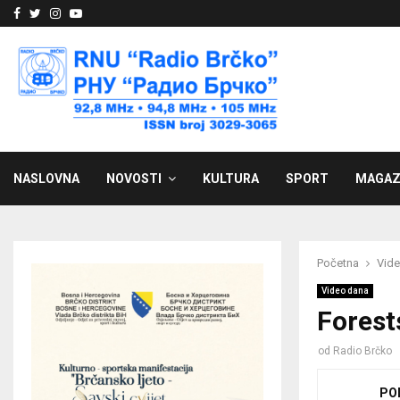
Facebook
Twitter
Instagram
Youtube
NASLOVNA
NOVOSTI
KULTURA
SPORT
MAGAZ
Početna
Vid
Video dana
Forest
od
Radio Brčko
PO