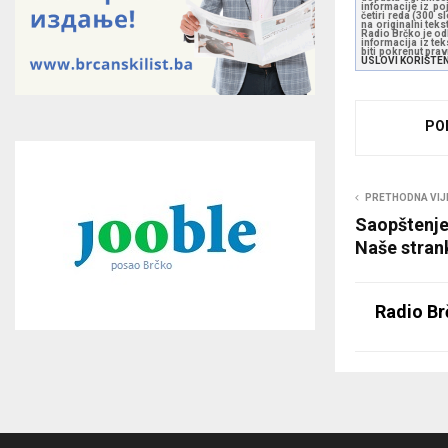
informacije iz po
četiri reda (300 
na originalni tek
Radio Brčko je odl
informacija iz te
biti pokrenut pra
USLOVI KORIŠTE
PO
PRETHODNA VIJ
Saopštenje 
Naše stran
Radio Br