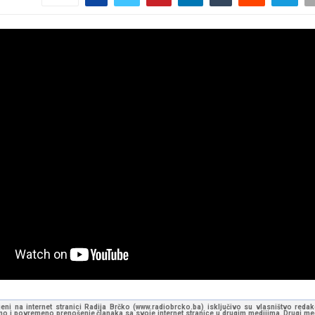
jeni na internet stranici Radija Brčko (www.radiobrcko.ba) isključivo su vlasništvo reda
o i povremeno prenošenje članaka sa svoje internet stranice u drugim medijima. Drugi medi