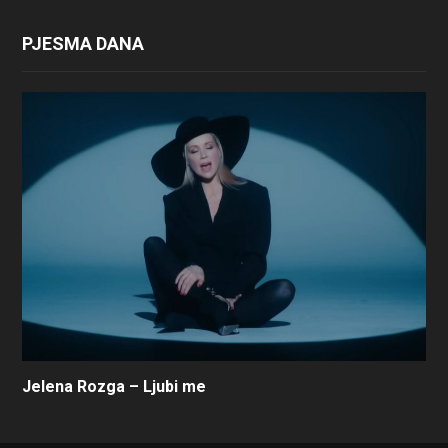
PJESMA DANA
Jelena Rozga – Ljubi me