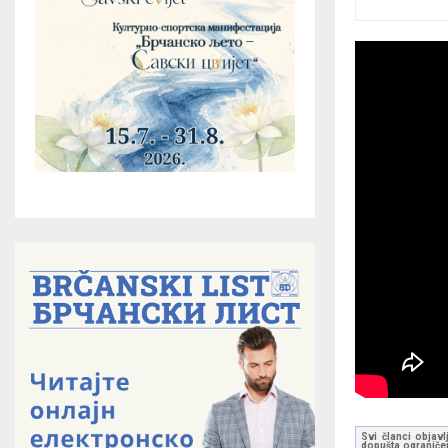
Svi članci objavl
dopušta ograničen