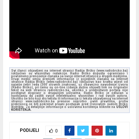
Svi članci objavljeni na internet stranici Radija Brčko (www.radiobrcko.ba)
isključivo su vlasništvo redakcije. Radio Brčko dopušta ograničeno i
povremeno prenošenje članaka sa svoje internet stranice u drugim medijima.
Drugi mediji smiju prenijeti informacije iz pojedinih članaka sa Internet
stranice Radija Brčko (www.radiobrcko.ba) isključivo kao kratku vijest od
najviše četiri reda (300 slovnih znakova), uz obavezno navođenje izvora
(Radio Brčko), pri čemu su on-line izdanja dužna objaviti link na originalni
tekst na web stranicu radiobrcko.ba, ukoliko s uredništvom portala nije
postignut dogovor o drugačijim uslovima. Radio Brčko je odlučan u
nastojanju da zaštiti svoje intelektualno vlasništvo i rad svojih autora.
Ukoliko se bilo koji dio teksta ili informacija iz teksta objavljenog na internet
stranici www.radiobrcko.ba prenese suprotno ovim pravilima, protiv
prekršioca će biti pokrenut pravni postupak pred Osnovnim sudom Brčko
distrikta. Za detaljnije informacije o uslovima korištenja kliknite na
USLOVI
KORIŠTENJA.
PODIJELI
0