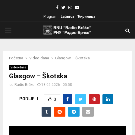
Facebook
Twitter
Instagram
Youtube
Program
Latinica
Ћирилица
PRIMARY
MENU
Početna
Video dana
Glasgow – Škotska
Video dana
Glasgow – Škotska
od
Radio Brčko
13.05.2026 - 05:58
PODIJELI
0