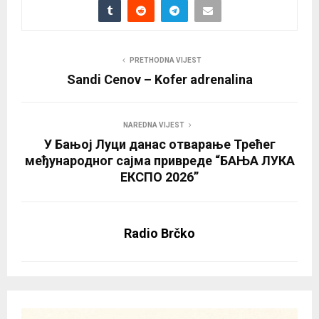
PRETHODNA VIJEST
Sandi Cenov – Kofer adrenalina
NAREDNA VIJEST
У Бањој Луци данас отварање Трећег
међународног сајма привреде “БАЊА ЛУКА
ЕКСПО 2026”
Radio Brčko