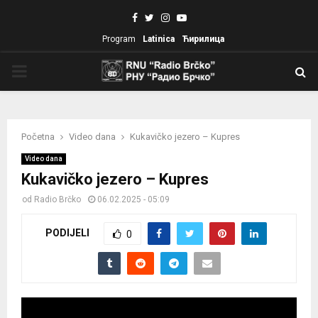
Facebook
Twitter
Instagram
Youtube
Program
Latinica
Ћирилица
PRIMARY
MENU
Početna
Video dana
Kukavičko jezero – Kupres
Video dana
Kukavičko jezero – Kupres
od
Radio Brčko
06.02.2025 - 05:09
PODIJELI
0