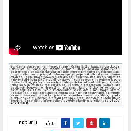
Svi članci objavljeni na internet stranici Radija Brčko (www.radiobrcko.ba)
isključivo su vlasništvo redakcije. Radio Brčko dopušta ograničeno i
povremeno prenošenje članaka sa svoje internet stranice u drugim medijima.
Drugi mediji smiju prenijeti informacije iz pojedinih članaka sa Internet
stranice Radija Brčko (www.radiobrcko.ba) isključivo kao kratku vijest od
najviše četiri reda (300 slovnih znakova), uz obavezno navođenje izvora
(Radio Brčko), pri čemu su on-line izdanja dužna objaviti link na originalni
tekst na web stranicu radiobrcko.ba, ukoliko s uredništvom portala nije
postignut dogovor o drugačijim uslovima. Radio Brčko je odlučan u
nastojanju da zaštiti svoje intelektualno vlasništvo i rad svojih autora.
Ukoliko se bilo koji dio teksta ili informacija iz teksta objavljenog na internet
stranici www.radiobrcko.ba prenese suprotno ovim pravilima, protiv
prekršioca će biti pokrenut pravni postupak pred Osnovnim sudom Brčko
distrikta. Za detaljnije informacije o uslovima korištenja kliknite na
USLOVI
KORIŠTENJA.
PODIJELI
0