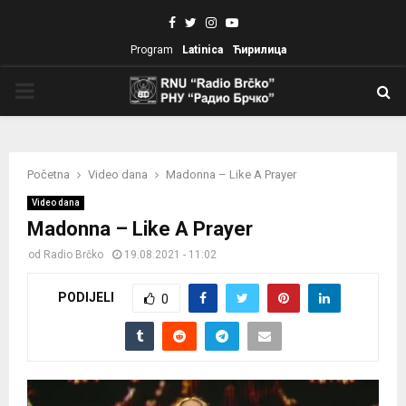
Facebook
Twitter
Instagram
Youtube
Program
Latinica
Ћирилица
PRIMARY
MENU
Početna
Video dana
Madonna – Like A Prayer
Video dana
Madonna – Like A Prayer
od
Radio Brčko
19.08.2021 - 11:02
PODIJELI
0