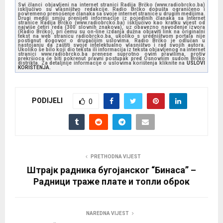
Svi članci objavljeni na internet stranici Radija Brčko (www.radiobrcko.ba)
isključivo su vlasništvo redakcije. Radio Brčko dopušta ograničeno i
povremeno prenošenje članaka sa svoje internet stranice u drugim medijima.
Drugi mediji smiju prenijeti informacije iz pojedinih članaka sa Internet
stranice Radija Brčko (www.radiobrcko.ba) isključivo kao kratku vijest od
najviše četiri reda (300 slovnih znakova), uz obavezno navođenje izvora
(Radio Brčko), pri čemu su on-line izdanja dužna objaviti link na originalni
tekst na web stranicu radiobrcko.ba, ukoliko s uredništvom portala nije
postignut dogovor o drugačijim uslovima. Radio Brčko je odlučan u
nastojanju da zaštiti svoje intelektualno vlasništvo i rad svojih autora.
Ukoliko se bilo koji dio teksta ili informacija iz teksta objavljenog na internet
stranici www.radiobrcko.ba prenese suprotno ovim pravilima, protiv
prekršioca će biti pokrenut pravni postupak pred Osnovnim sudom Brčko
distrikta. Za detaljnije informacije o uslovima korištenja kliknite na
USLOVI
KORIŠTENJA.
PODIJELI
0
PRETHODNA VIJEST
Штрајк радника бугојанског “Бинаса” –
Радници траже плате и топли оброк
NAREDNA VIJEST