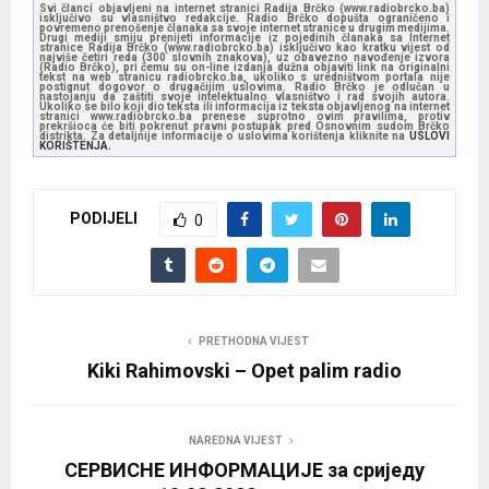
Svi članci objavljeni na internet stranici Radija Brčko (www.radiobrcko.ba)
isključivo su vlasništvo redakcije. Radio Brčko dopušta ograničeno i
povremeno prenošenje članaka sa svoje internet stranice u drugim medijima.
Drugi mediji smiju prenijeti informacije iz pojedinih članaka sa Internet
stranice Radija Brčko (www.radiobrcko.ba) isključivo kao kratku vijest od
najviše četiri reda (300 slovnih znakova), uz obavezno navođenje izvora
(Radio Brčko), pri čemu su on-line izdanja dužna objaviti link na originalni
tekst na web stranicu radiobrcko.ba, ukoliko s uredništvom portala nije
postignut dogovor o drugačijim uslovima. Radio Brčko je odlučan u
nastojanju da zaštiti svoje intelektualno vlasništvo i rad svojih autora.
Ukoliko se bilo koji dio teksta ili informacija iz teksta objavljenog na internet
stranici www.radiobrcko.ba prenese suprotno ovim pravilima, protiv
prekršioca će biti pokrenut pravni postupak pred Osnovnim sudom Brčko
distrikta. Za detaljnije informacije o uslovima korištenja kliknite na
USLOVI
KORIŠTENJA.
PODIJELI
0
PRETHODNA VIJEST
Kiki Rahimovski – Opet palim radio
NAREDNA VIJEST
СЕРВИСНЕ ИНФОРМАЦИЈЕ за сриједу