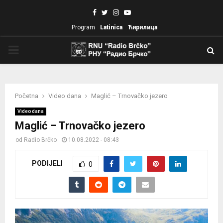
Facebook
Twitter
Instagram
Youtube
Program
Latinica
Ћирилица
PRIMARY
MENU
Početna
Video dana
Maglić – Trnovačko jezero
Video dana
Maglić – Trnovačko jezero
od
Radio Brčko
10.08.2022 - 08:43
PODIJELI
0