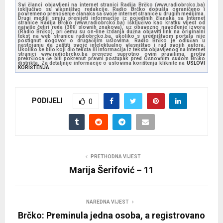
Svi članci objavljeni na internet stranici Radija Brčko (www.radiobrcko.ba)
isključivo su vlasništvo redakcije. Radio Brčko dopušta ograničeno i
povremeno prenošenje članaka sa svoje internet stranice u drugim medijima.
Drugi mediji smiju prenijeti informacije iz pojedinih članaka sa Internet
stranice Radija Brčko (www.radiobrcko.ba) isključivo kao kratku vijest od
najviše četiri reda (300 slovnih znakova), uz obavezno navođenje izvora
(Radio Brčko), pri čemu su on-line izdanja dužna objaviti link na originalni
tekst na web stranicu radiobrcko.ba, ukoliko s uredništvom portala nije
postignut dogovor o drugačijim uslovima. Radio Brčko je odlučan u
nastojanju da zaštiti svoje intelektualno vlasništvo i rad svojih autora.
Ukoliko se bilo koji dio teksta ili informacija iz teksta objavljenog na internet
stranici www.radiobrcko.ba prenese suprotno ovim pravilima, protiv
prekršioca će biti pokrenut pravni postupak pred Osnovnim sudom Brčko
distrikta. Za detaljnije informacije o uslovima korištenja kliknite na
USLOVI
KORIŠTENJA.
PODIJELI
0
PRETHODNA VIJEST
Marija Šerifović – 11
NAREDNA VIJEST
Brčko: Preminula jedna osoba, a registrovano