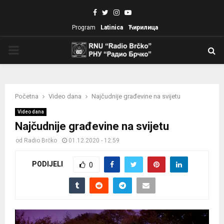
Facebook
Twitter
Instagram
Youtube
Program
Latinica
Ћирилица
PRIMARY
MENU
Početna
Video dana
Najčudnije građevine na svijetu
Video dana
Najčudnije građevine na svijetu
od
Radio Brčko
01.12.2020 - 12:59
PODIJELI
0