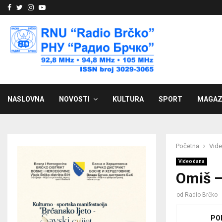
Facebook
Twitter
Instagram
Youtube
NASLOVNA
NOVOSTI
KULTURA
SPORT
MAGAZ
Početna
Vid
Video dana
Omiš –
od
Radio Brčko
PO