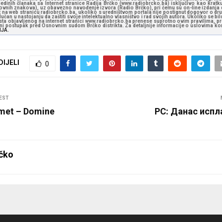
jedinih članaka sa Internet stranice Radija Brčko (www.radiobrcko.ba) isključivo kao kratku
slovnih znakova), uz obavezno navođenje izvora (Radio Brčko), pri čemu su on-line izdanja d
st na web stranicu radiobrcko.ba, ukoliko s uredništvom portala nije postignut dogovor o dr
učan u nastojanju da zaštiti svoje intelektualno vlasništvo i rad svojih autora. Ukoliko se bilo 
ksta objavljenog na internet stranici www.radiobrcko.ba prenese suprotno ovim pravilima, pr
vni postupak pred Osnovnim sudom Brčko distrikta. Za detaljnije informacije o uslovima kori
NJA.
DIJELI
0
EST
met – Domine
РС: Данас испл
čko