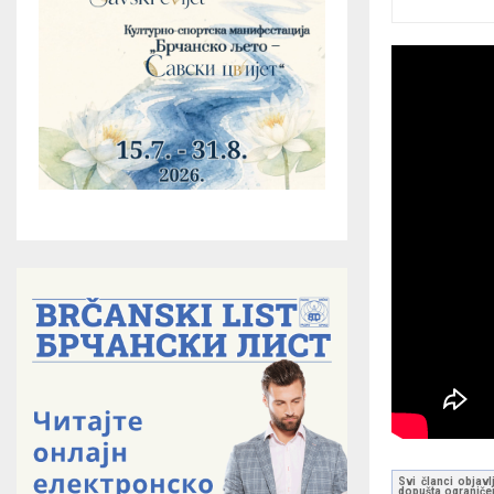
Svi članci objavl
dopušta ograničen