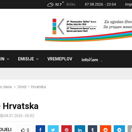
C
Brčko
07.08.2026. - 23:04
Imp
32.7
IN
EMISIJE
VREMEPLOV
˼
eo dana
Omiš – Hrvatska
 Hrvatska
08.07.2026 - 05:02
DIJELI
0