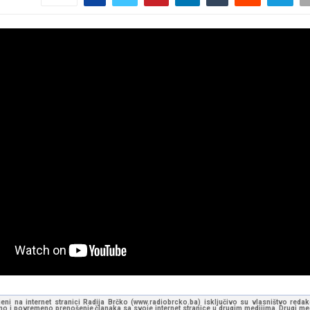
jeni na internet stranici Radija Brčko (www.radiobrcko.ba) isključivo su vlasništvo reda
o i povremeno prenošenje članaka sa svoje internet stranice u drugim medijima. Drugi medi