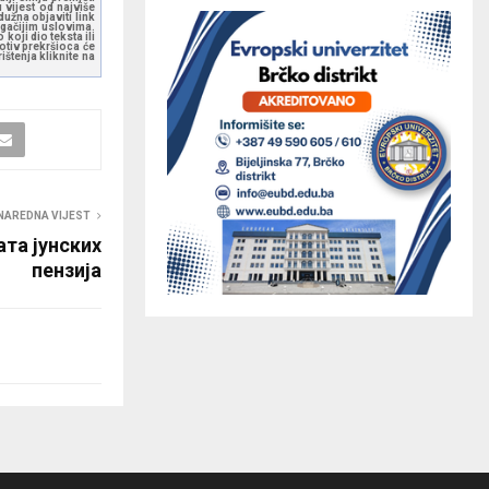
 vijest od najviše
užna objaviti link
ugačijim uslovima.
koji dio teksta ili
otiv prekršioca će
štenja kliknite na
NAREDNA VIJEST
ата јунских
пензија