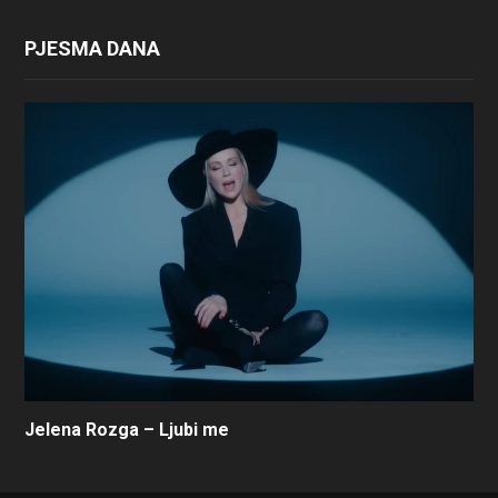
PJESMA DANA
Jelena Rozga – Ljubi me