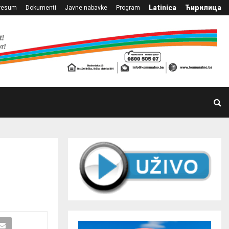
Latinica
Ћирилица
resum
Dokumenti
Javne nabavke
Program