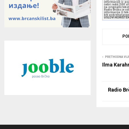
informacije iz po
četiri reda (300 
na originalni tek
Radio Brčko je odl
informacija iz te
biti pokrenut pra
USLOVI KORIŠTE
PO
PRETHODNA VIJ
Ilma Karah
Radio Br