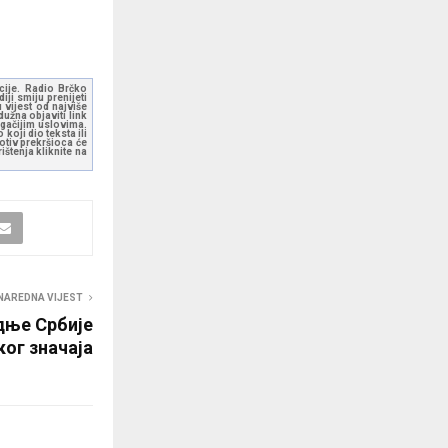
kcije. Radio Brčko
ji smiju prenijeti
 vijest od najviše
užna objaviti link
ugačijim uslovima.
koji dio teksta ili
otiv prekršioca će
štenja kliknite na
NAREDNA VIJEST
дње Србије
ог значаја