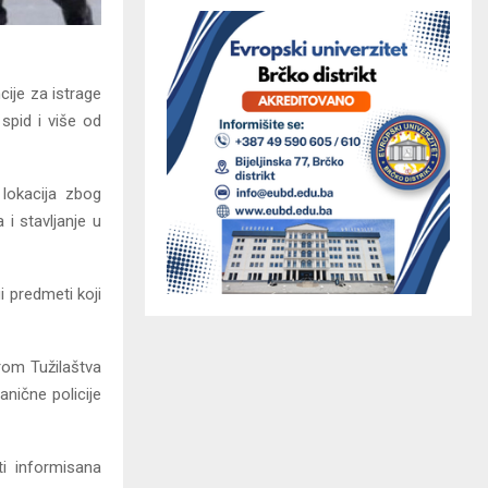
ije za istrage
spid i više od
 lokacija zbog
i stavljanje u
gi predmeti koji
rom Tužilaštva
nične policije
i informisana