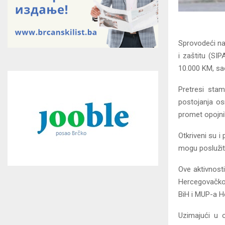
Sprovodeći na
i zaštitu (SI
10.000 KM, sa
Pretresi stam
postojanja os
promet opojni
Otkriveni su i 
mogu poslužit
Ove aktivnost
Hercegovačko-
BiH i MUP-a 
Uzimajući u 