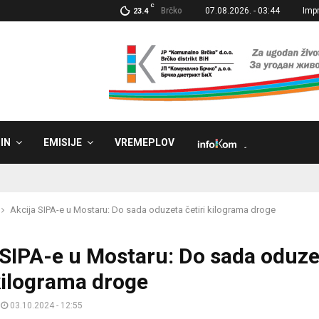
C
Brčko
07.08.2026. - 03:44
Imp
23.4
IN
EMISIJE
VREMEPLOV
˼
Akcija SIPA-e u Mostaru: Do sada oduzeta četiri kilograma droge
 SIPA-e u Mostaru: Do sada oduze
 kilograma droge
03.10.2024 - 12:55