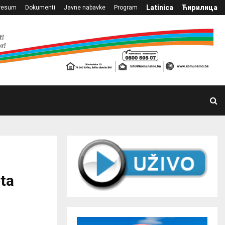
Latinica
Ћирилица
resum
Dokumenti
Javne nabavke
Program
ta