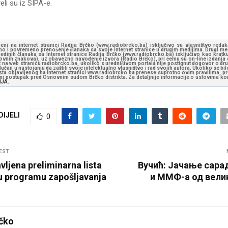
li su iz SIPA-e.
jeni na internet stranici Radija Brčko (www.radiobrcko.ba) isključivo su vlasništvo reda
o i povremeno prenošenje članaka sa svoje internet stranice u drugim medijima. Drugi medi
jedinih članaka sa Internet stranice Radija Brčko (www.radiobrcko.ba) isključivo kao kratku
slovnih znakova), uz obavezno navođenje izvora (Radio Brčko), pri čemu su on-line izdanja d
st na web stranicu radiobrcko.ba, ukoliko s uredništvom portala nije postignut dogovor o dr
učan u nastojanju da zaštiti svoje intelektualno vlasništvo i rad svojih autora. Ukoliko se bilo 
ksta objavljenog na internet stranici www.radiobrcko.ba prenese suprotno ovim pravilima, pr
vni postupak pred Osnovnim sudom Brčko distrikta. Za detaljnije informacije o uslovima kori
NJA.
DIJELI
0
EST
vljena preliminarna lista
Вучић: Јачање сара
u programu zapošljavanja
и ММФ-а од велик
čko