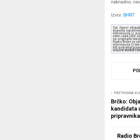
naknadno, nave
Izvor:
BHRT
Svi članci objavl
dopušta ograničen
informacije iz po
četiri reda (300 
na originalni tek
Radio Brčko je odl
informacija iz te
biti pokrenut pra
USLOVI KORIŠTE
PO
PRETHODNA VIJ
Brčko: Obja
kandidata 
pripravnika
Radio Br