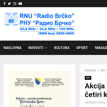
Facebook
Twitter
Instagram
Youtube
NASLOVNA
NOVOSTI
KULTURA
SPORT
MAGAZ
Početna
BiH
BiH
Akcija
četiri
od
Radio Brčko