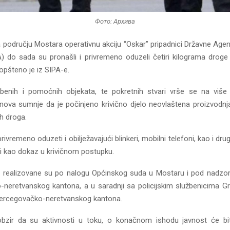
Фото: Архива
 području Mostara operativnu akciju “Oskar” pripadnici Državne Agenc
PA) do sada su pronašli i privremeno oduzeli četiri kilograma droge 
opšteno je iz SIPA-e.
benih i pomoćnih objekata, te pokretnih stvari vrše se na više
nova sumnje da je počinjeno krivično djelo neovlaštena proizvodnja 
h droga.
privremeno oduzeti i obilježavajući blinkeri, mobilni telefoni, kao i dru
i kao dokaz u krivičnom postupku.
i realizovane su po nalogu Općinskog suda u Mostaru i pod nadzo
neretvanskog kantona, a u saradnji sa policijskim službenicima Gra
Hercegovačko-neretvanskog kantona.
obzir da su aktivnosti u toku, o konačnom ishodu javnost će bit