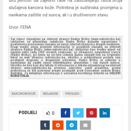
širu javnost da zajedno rade na zaustavljanju rasta broja
slučajeva kancera kože. Potrebna je suštinska promjena u
navikama zaštite od sunca, ali i u društvenom stavu
Izvor: FENA
Svi članci objavljeni na internet stranici Radija Brčko (www.radiobrcko.ba)
isključivo su vlasništvo redakcije. Radio Brčko dopušta ograničeno i
povremeno prenošenje članaka sa svoje internet stranice u drugim medijima.
Drugi mediji smiju prenijeti informacije iz pojedinih članaka sa Internet
stranice Radija Brčko (www.radiobrcko.ba) isključivo kao kratku vijest od
najviše četiri reda (300 slovnih znakova), uz obavezno navođenje izvora
(Radio Brčko), pri čemu su on-line izdanja dužna objaviti link na originalni
tekst na web stranicu radiobrcko.ba, ukoliko s uredništvom portala nije
postignut dogovor o drugačijim uslovima. Radio Brčko je odlučan u
nastojanju da zaštiti svoje intelektualno vlasništvo i rad svojih autora.
Ukoliko se bilo koji dio teksta ili informacija iz teksta objavljenog na internet
stranici www.radiobrcko.ba prenese suprotno ovim pravilima, protiv
prekršioca će biti pokrenut pravni postupak pred Osnovnim sudom Brčko
distrikta. Za detaljnije informacije o uslovima korištenja kliknite na
USLOVI
KORIŠTENJA.
KARCINOM KOŽE
MELANOM
PREGLEDI
PODIJELI
0