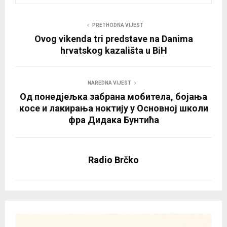
PRETHODNA VIJEST
Ovog vikenda tri predstave na Danima
hrvatskog kazališta u BiH
NAREDNA VIJEST
Од понедјељка забрана мобитела, бојања
косе и лакирања ноктију у Основној школи
фра Дидака Бунтића
Radio Brčko