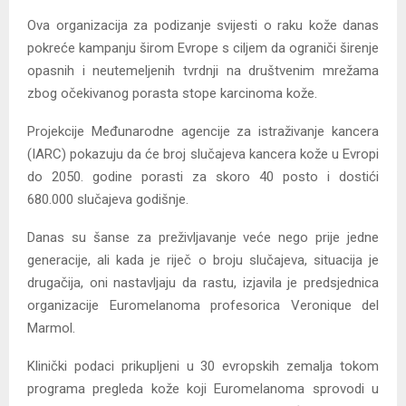
Ova organizacija za podizanje svijesti o raku kože danas
pokreće kampanju širom Evrope s ciljem da ograniči širenje
opasnih i neutemeljenih tvrdnji na društvenim mrežama
zbog očekivanog porasta stope karcinoma kože.
Projekcije Međunarodne agencije za istraživanje kancera
(IARC) pokazuju da će broj slučajeva kancera kože u Evropi
do 2050. godine porasti za skoro 40 posto i dostići
680.000 slučajeva godišnje.
Danas su šanse za preživljavanje veće nego prije jedne
generacije, ali kada je riječ o broju slučajeva, situacija je
drugačija, oni nastavljaju da rastu, izjavila je predsjednica
organizacije Euromelanoma profesorica Veronique del
Marmol.
Klinički podaci prikupljeni u 30 evropskih zemalja tokom
programa pregleda kože koji Euromelanoma sprovodi u