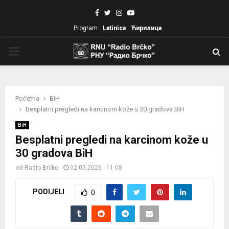
Facebook
Twitter
Instagram
Youtube
Program
Latinica
Ћирилица
PRIMARY
MENU
Početna
BiH
Besplatni pregledi na karcinom kože u 30 gradova BiH
BiH
Besplatni pregledi na karcinom kože u
30 gradova BiH
od
Radio Brčko
02.05.2026 - 11:08
PODIJELI
0