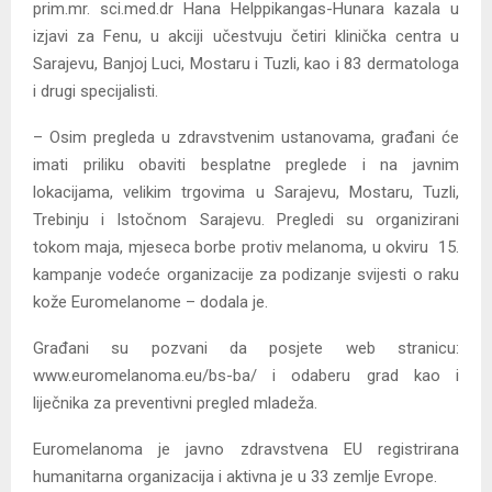
prim.mr. sci.med.dr Hana Helppikangas-Hunara kazala u
izjavi za Fenu, u akciji učestvuju četiri klinička centra u
Sarajevu, Banjoj Luci, Mostaru i Tuzli, kao i 83 dermatologa
i drugi specijalisti.
– Osim pregleda u zdravstvenim ustanovama, građani će
imati priliku obaviti besplatne preglede i na javnim
lokacijama, velikim trgovima u Sarajevu, Mostaru, Tuzli,
Trebinju i Istočnom Sarajevu. Pregledi su organizirani
tokom maja, mjeseca borbe protiv melanoma, u okviru 15.
kampanje vodeće organizacije za podizanje svijesti o raku
kože Euromelanome – dodala je.
Građani su pozvani da posjete web stranicu:
www.euromelanoma.eu/bs-ba/ i odaberu grad kao i
liječnika za preventivni pregled mladeža.
Euromelanoma je javno zdravstvena EU registrirana
humanitarna organizacija i aktivna je u 33 zemlje Evrope.