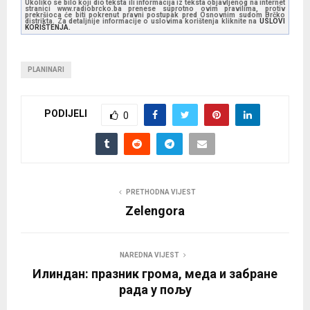
Ukoliko se bilo koji dio teksta ili informacija iz teksta objavljenog na internet
stranici www.radiobrcko.ba prenese suprotno ovim pravilima, protiv
prekršioca će biti pokrenut pravni postupak pred Osnovnim sudom Brčko
distrikta. Za detaljnije informacije o uslovima korištenja kliknite na
USLOVI
KORIŠTENJA.
PLANINARI
PODIJELI
0
PRETHODNA VIJEST
Zelengora
NAREDNA VIJEST
Илиндан: празник грома, меда и забране
рада у пољу