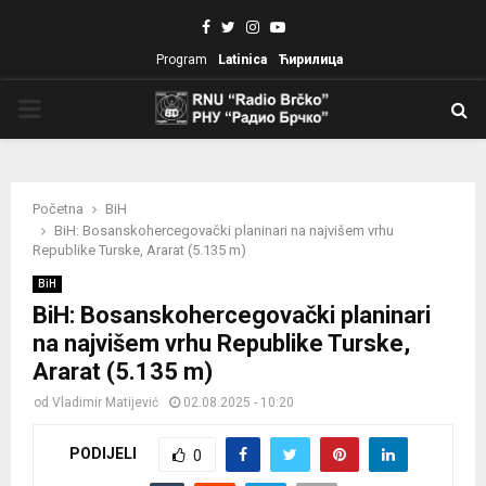
Facebook
Twitter
Instagram
Youtube
Program
Latinica
Ћирилица
PRIMARY
MENU
Početna
BiH
BiH: Bosanskohercegovački planinari na najvišem vrhu
Republike Turske, Ararat (5.135 m)
BiH
BiH: Bosanskohercegovački planinari
na najvišem vrhu Republike Turske,
Ararat (5.135 m)
od
Vladimir Matijević
02.08.2025 - 10:20
PODIJELI
0