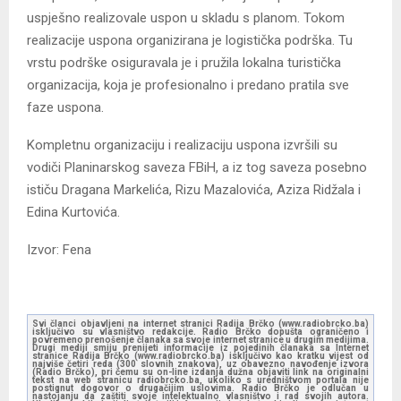
uspješno realizovale uspon u skladu s planom. Tokom
realizacije uspona organizirana je logistička podrška. Tu
vrstu podrške osiguravala je i pružila lokalna turistička
organizacija, koja je profesionalno i predano pratila sve
faze uspona.
Kompletnu organizaciju i realizaciju uspona izvršili su
vodiči Planinarskog saveza FBiH, a iz tog saveza posebno
ističu Dragana Markelića, Rizu Mazalovića, Aziza Ridžala i
Edina Kurtovića.
Izvor: Fena
Svi članci objavljeni na internet stranici Radija Brčko (www.radiobrcko.ba)
isključivo su vlasništvo redakcije. Radio Brčko dopušta ograničeno i
povremeno prenošenje članaka sa svoje internet stranice u drugim medijima.
Drugi mediji smiju prenijeti informacije iz pojedinih članaka sa Internet
stranice Radija Brčko (www.radiobrcko.ba) isključivo kao kratku vijest od
najviše četiri reda (300 slovnih znakova), uz obavezno navođenje izvora
(Radio Brčko), pri čemu su on-line izdanja dužna objaviti link na originalni
tekst na web stranicu radiobrcko.ba, ukoliko s uredništvom portala nije
postignut dogovor o drugačijim uslovima. Radio Brčko je odlučan u
nastojanju da zaštiti svoje intelektualno vlasništvo i rad svojih autora.