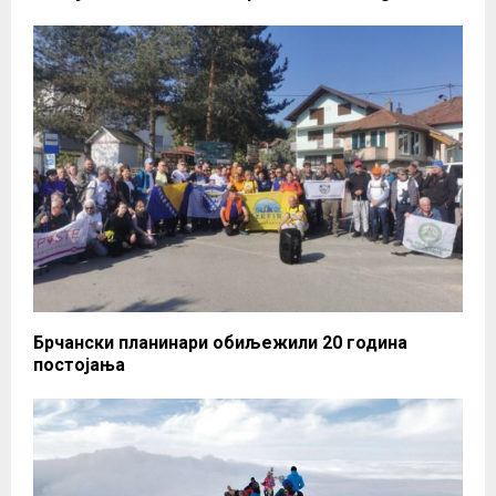
Брчански планинари обиљежили 20 година
постојања