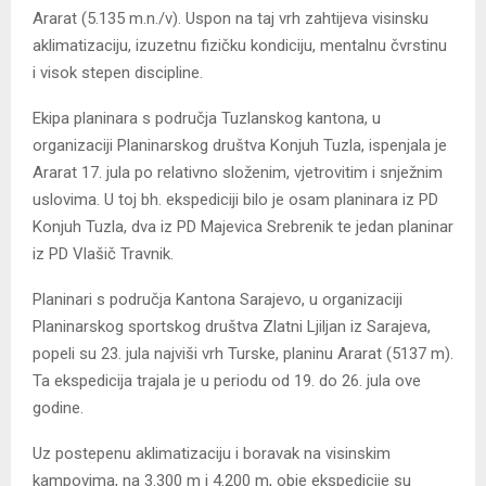
Ararat (5.135 m.n./v). Uspon na taj vrh zahtijeva visinsku
aklimatizaciju, izuzetnu fizičku kondiciju, mentalnu čvrstinu
i visok stepen discipline.
Ekipa planinara s područja Tuzlanskog kantona, u
organizaciji Planinarskog društva Konjuh Tuzla, ispenjala je
Ararat 17. jula po relativno složenim, vjetrovitim i snježnim
uslovima. U toj bh. ekspediciji bilo je osam planinara iz PD
Konjuh Tuzla, dva iz PD Majevica Srebrenik te jedan planinar
iz PD Vlašič Travnik.
Planinari s područja Kantona Sarajevo, u organizaciji
Planinarskog sportskog društva Zlatni Ljiljan iz Sarajeva,
popeli su 23. jula najviši vrh Turske, planinu Ararat (5137 m).
Ta ekspedicija trajala je u periodu od 19. do 26. jula ove
godine.
Uz postepenu aklimatizaciju i boravak na visinskim
kampovima, na 3.300 m i 4.200 m, obje ekspedicije su