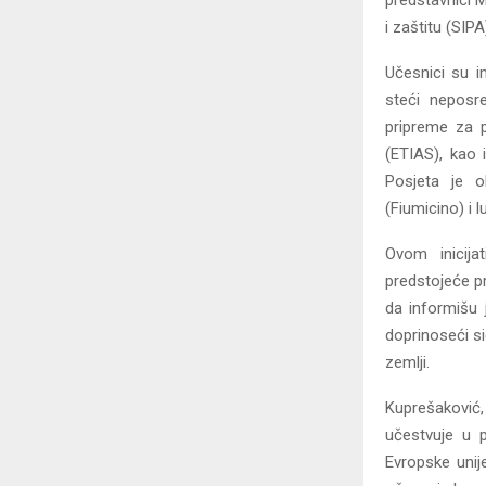
predstavnici M
i zaštitu (SIPA
Učesnici su im
steći neposr
pripreme za p
(ETIAS), kao 
Posjeta je o
(Fiumicino) i 
Ovom inicija
predstojeće p
da informišu 
doprinosеći s
zemlji.
Kuprešaković, 
učestvuje u 
Evropske unije