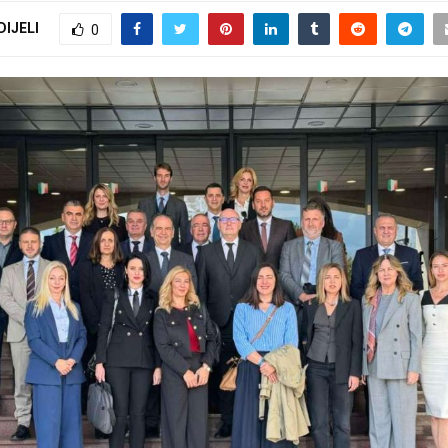
DIJELI
0