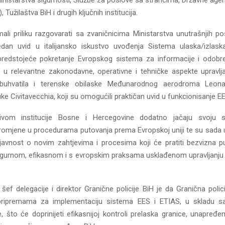
inistarstva sigurnosti, Službe za poslove sa strancima, Državne agen
), Tužilaštva BiH i drugih ključnih institucija.
ali priliku razgovarati sa zvaničnicima Ministarstva unutrašnjih pos
edan uvid u italijansko iskustvo uvođenja Sistema ulaska/izlask
redstojeće pokretanje Evropskog sistema za informacije i odobr
i u relevantne zakonodavne, operativne i tehničke aspekte upravlj
buhvatila i terenske obilaske Međunarodnog aerodroma Leon
luke Civitavecchia, koji su omogućili praktičan uvid u funkcionisanje E
tivom institucije Bosne i Hercegovine dodatno jačaju svoju
romjene u procedurama putovanja prema Evropskoj uniji te su sada u b
javnost o novim zahtjevima i procesima koji će pratiti bezvizna p
igurnom, efikasnom i s evropskim praksama usklađenom upravljanju
šef delegacije i direktor Granične policije BiH je da Granična polic
pripremama za implementaciju sistema EES i ETIAS, u skladu s
, što će doprinijeti efikasnijoj kontroli prelaska granice, unapređen