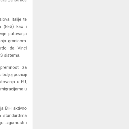
cije za istrage
lova Italije te
a (EES) kao i
enje putovanja
anja granicom.
ardo da Vinci
ES sistema.
 spremnost za
oljoj poziciji
utovanja u EU,
 migracijama u
ija BiH aktivno
a standardima
ju sigurnosti i