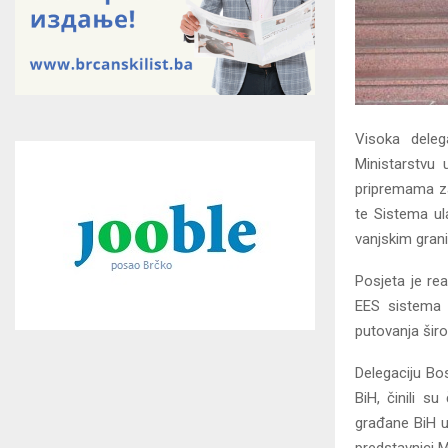
Visoka deleg
Ministarstvu 
pripremama za
te Sistema ul
vanjskim gran
Posjeta je re
EES sistema 
putovanja šir
Delegaciju Bos
BiH, činili 
građane BiH u