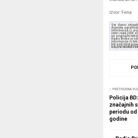
Izvor: Fena
Svi članci objavl
dopušta ograničen
informacije iz po
četiri reda (300 
na originalni tek
Radio Brčko je odl
informacija iz te
biti pokrenut pra
USLOVI KORIŠTE
PO
PRETHODNA VIJ
Policija BD
značajnih 
periodu od 
godine