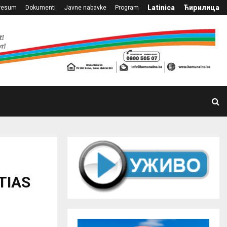
Latinica
Ћирилица
resum
Dokumenti
Javne nabavke
Program
ETIAS