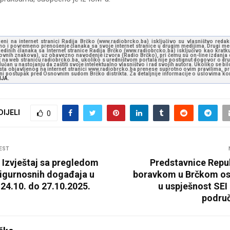
jeni na internet stranici Radija Brčko (www.radiobrcko.ba) isključivo su vlasništvo reda
o i povremeno prenošenje članaka sa svoje internet stranice u drugim medijima. Drugi medi
jedinih članaka sa Internet stranice Radija Brčko (www.radiobrcko.ba) isključivo kao kratku
slovnih znakova), uz obavezno navođenje izvora (Radio Brčko), pri čemu su on-line izdanja d
st na web stranicu radiobrcko.ba, ukoliko s uredništvom portala nije postignut dogovor o dr
učan u nastojanju da zaštiti svoje intelektualno vlasništvo i rad svojih autora. Ukoliko se bilo 
ksta objavljenog na internet stranici www.radiobrcko.ba prenese suprotno ovim pravilima, pr
vni postupak pred Osnovnim sudom Brčko distrikta. Za detaljnije informacije o uslovima kori
NJA.
DIJELI
0
EST
: Izvještaj sa pregledom
Predstavnice Repu
sigurnosnih događaja u
boravkom u Brčkom ost
24.10. do 27.10.2025.
u uspješnost SEI
područ