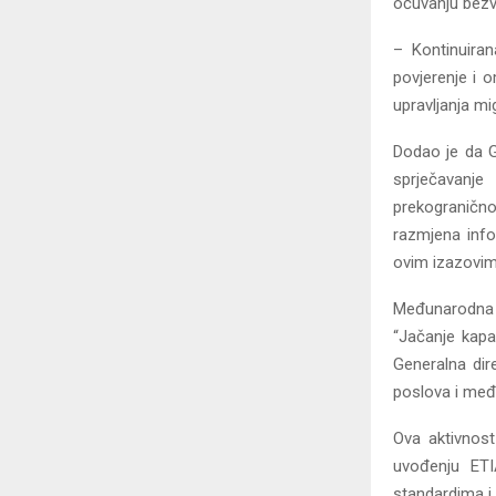
očuvanju bezv
– Kontinuira
povjerenje i 
upravljanja m
Dodao je da G
sprječavanje
prekogranično
razmjena info
ovim izazovim
Međunarodna o
“Jačanje kapac
Generalna dire
poslova i među
Ova aktivnost
uvođenju ETI
standardima i