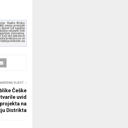
kcije. Radio Brčko
ji smiju prenijeti
 vijest od najviše
užna objaviti link
ugačijim uslovima.
koji dio teksta ili
otiv prekršioca će
štenja kliknite na
NAREDNA VIJEST
blike Češke
varile uvid
 projekta na
ju Distrikta