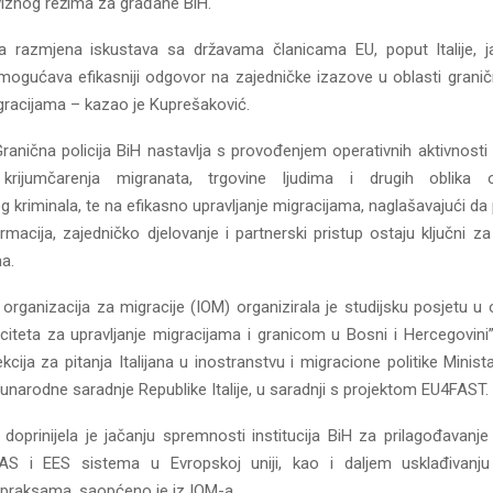
iznog režima za građane BiH.
na razmjena iskustava sa državama članicama EU, poput Italije, 
omogućava efikasniji odgovor na zajedničke izazove u oblasti graničn
igracijama – kazao je Kuprešaković.
ranična policija BiH nastavlja s provođenjem operativnih aktivnosti
 krijumčarenja migranata, trgovine ljudima i drugih oblika 
g kriminala, te na efikasno upravljanje migracijama, naglašavajući d
rmacija, zajedničko djelovanje i partnerski pristup ostaju ključni z
a.
rganizacija za migracije (IOM) organizirala je studijsku posjetu u o
iteta za upravljanje migracijama i granicom u Bosni i Hercegovini”,
kcija za pitanja Italijana u inostranstvu i migracione politike Minist
narodne saradnje Republike Italije, u saradnji s projektom EU4FAST.
 doprinijela je jačanju spremnosti institucija BiH za prilagođavanj
AS i EES sistema u Evropskoj uniji, kao i daljem usklađivanj
 praksama, saopćeno je iz IOM-a.