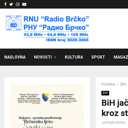
Facebook
Twitter
Instagram
Youtube
NASLOVNA
NOVOSTI
KULTURA
SPORT
MAGAZ
Početna
BiH
BiH
BiH ja
kroz st
od
Radio Brčko