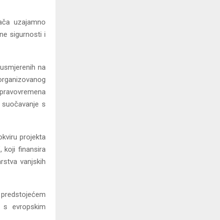
jača uzajamno
e sigurnosti i
 usmjerenih na
organizovanog
a pravovremena
a suočavanje s
kviru projekta
 koji finansira
arstva vanjskih
e predstojećem
u s evropskim