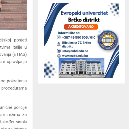
jskoj posjeti
vima Italije u
ovanja (ETIAS)
re upravljanja
nog pokretanja
i procedurama
anične policije
nom režimu za
također visoki