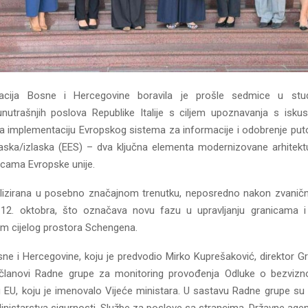
acija Bosne i Hercegovine boravila je prošle sedmice u studi
unutrašnjih poslova Republike Italije s ciljem upoznavanja s iskust
 implementaciju Evropskog sistema za informacije i odobrenje put
aska/izlaska (EES) – dva ključna elementa modernizovane arhitektu
icama Evropske unije.
alizirana u posebno značajnom trenutku, neposredno nakon zvanič
12. oktobra, što označava novu fazu u upravljanju granicama 
om cijelog prostora Schengena.
ne i Hercegovine, koju je predvodio Mirko Kuprešaković, direktor Gr
su članovi Radne grupe za monitoring provođenja Odluke o bezviz
 EU, koju je imenovalo Vijeće ministara. U sastavu Radne grupe su 