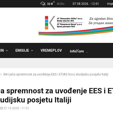
C
Brčko
07.08.2026. - 12:01
Imp
32.8
IN
EMISIJE
VREMEPLOV
˼
BiH jača spremnost za uvođenje EES i ETIAS kroz studijsku posjetu Italiji
ča spremnost za uvođenje EES i 
udijsku posjetu Italiji
27.10.2025 - 11:51