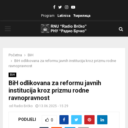
Facebook
Twitter
Instagram
Youtube
Program
Latinica
Ћирилица
PRIMARY
MENU
Početna
BiH
BiH odlikovana za reformu javnih institucija kroz prizmu rodne
ravnopravnost
BiH
BiH odlikovana za reformu javnih
institucija kroz prizmu rodne
ravnopravnost
od
Radio Brčko
13.06.2025 - 15:29
PODIJELI
0