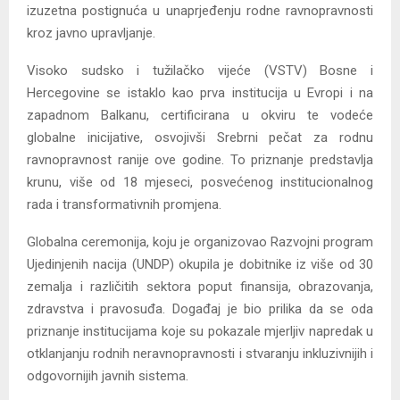
izuzetna postignuća u unaprjeđenju rodne ravnopravnosti
kroz javno upravljanje.
Visoko sudsko i tužilačko vijeće (VSTV) Bosne i
Hercegovine se istaklo kao prva institucija u Evropi i na
zapadnom Balkanu, certificirana u okviru te vodeće
globalne inicijative, osvojivši Srebrni pečat za rodnu
ravnopravnost ranije ove godine. To priznanje predstavlja
krunu, više od 18 mjeseci, posvećenog institucionalnog
rada i transformativnih promjena.
Globalna ceremonija, koju je organizovao Razvojni program
Ujedinjenih nacija (UNDP) okupila je dobitnike iz više od 30
zemalja i različitih sektora poput finansija, obrazovanja,
zdravstva i pravosuđa. Događaj je bio prilika da se oda
priznanje institucijama koje su pokazale mjerljiv napredak u
otklanjanju rodnih neravnopravnosti i stvaranju inkluzivnijih i
odgovornijih javnih sistema.