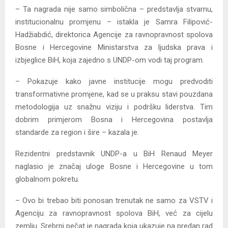
– Ta nagrada nije samo simbolična – predstavlja stvarnu,
institucionalnu promjenu – istakla je Samra Filipović-
Hadžiabdić, direktorica Agencije za ravnopravnost spolova
Bosne i Hercegovine Ministarstva za ljudska prava i
izbjeglice BiH, koja zajedno s UNDP-om vodi taj program.
– Pokazuje kako javne institucije mogu predvoditi
transformativne promjene, kad se u praksu stavi pouzdana
metodologija uz snažnu viziju i podršku liderstva. Tim
dobrim primjerom Bosna i Hercegovina postavlja
standarde za region i šire – kazala je.
Rezidentni predstavnik UNDP-a u BiH Renaud Meyer
naglasio je značaj uloge Bosne i Hercegovine u tom
globalnom pokretu.
– Ovo bi trebao biti ponosan trenutak ne samo za VSTV i
Agenciju za ravnopravnost spolova BiH, već za cijelu
zemlju. Srebrni pečat je nagrada koja ukazuje na predan rad