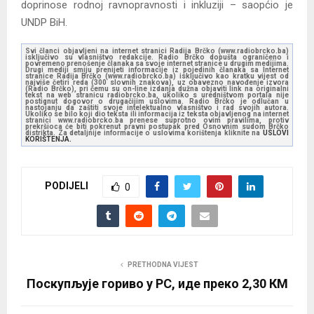
doprinose rodnoj ravnopravnosti i inkluziji – saopćio je
UNDP BiH.
Svi članci objavljeni na internet stranici Radija Brčko (www.radiobrcko.ba)
isključivo su vlasništvo redakcije. Radio Brčko dopušta ograničeno i
povremeno prenošenje članaka sa svoje internet stranice u drugim medijima.
Drugi mediji smiju prenijeti informacije iz pojedinih članaka sa Internet
stranice Radija Brčko (www.radiobrcko.ba) isključivo kao kratku vijest od
najviše četiri reda (300 slovnih znakova), uz obavezno navođenje izvora
(Radio Brčko), pri čemu su on-line izdanja dužna objaviti link na originalni
tekst na web stranicu radiobrcko.ba, ukoliko s uredništvom portala nije
postignut dogovor o drugačijim uslovima. Radio Brčko je odlučan u
nastojanju da zaštiti svoje intelektualno vlasništvo i rad svojih autora.
Ukoliko se bilo koji dio teksta ili informacija iz teksta objavljenog na internet
stranici www.radiobrcko.ba prenese suprotno ovim pravilima, protiv
prekršioca će biti pokrenut pravni postupak pred Osnovnim sudom Brčko
distrikta. Za detaljnije informacije o uslovima korištenja kliknite na
USLOVI
KORIŠTENJA.
PODIJELI
0
PRETHODNA VIJEST
Поскупљује гориво у РС, иде преко 2,30 КМ