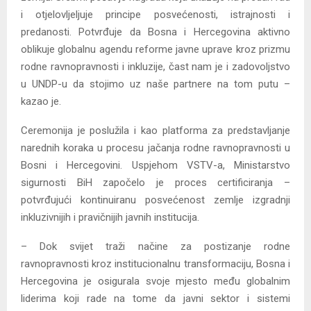
i otjelovljeljuje principe posvećenosti, istrajnosti i
predanosti. Potvrđuje da Bosna i Hercegovina aktivno
oblikuje globalnu agendu reforme javne uprave kroz prizmu
rodne ravnopravnosti i inkluzije, čast nam je i zadovoljstvo
u UNDP-u da stojimo uz naše partnere na tom putu –
kazao je.
Ceremonija je poslužila i kao platforma za predstavljanje
narednih koraka u procesu jačanja rodne ravnopravnosti u
Bosni i Hercegovini. Uspjehom VSTV-a, Ministarstvo
sigurnosti BiH započelo je proces certificiranja –
potvrđujući kontinuiranu posvećenost zemlje izgradnji
inkluzivnijih i pravičnijih javnih institucija.
– Dok svijet traži načine za postizanje rodne
ravnopravnosti kroz institucionalnu transformaciju, Bosna i
Hercegovina je osigurala svoje mjesto među globalnim
liderima koji rade na tome da javni sektor i sistemi