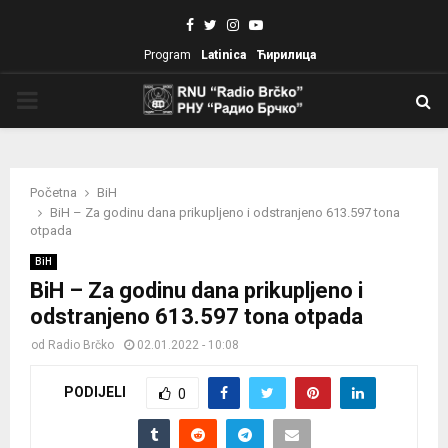
Facebook
Twitter
Instagram
Youtube
Program
Latinica
Ћирилица
PRIMARY
MENU
Početna
BiH
BiH – Za godinu dana prikupljeno i odstranjeno 613.597 tona
otpada
BiH
BiH – Za godinu dana prikupljeno i
odstranjeno 613.597 tona otpada
od
Radio Brčko
02.01.2022 - 10:08
PODIJELI
0