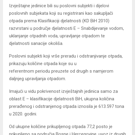
Izvještajne jedinice bili su poslovni subjekti i dijelovi
poslovnih subjekata koji su registrirani kao sakupljači
otpada prema Klasifikaciji djelatnosti (KD BiH 2010)
razvrstani u područje djelatnosti E – Snabdijevanje vodom,
uklanjanje otpadnih voda, upravljanje otpadom te
djelatnosti sanacije okoliša.
Poslovni subjekti koji vrše preradu i odstranjivanje otpada,
prikazuju količine otpada koje su u
referentnom periodu preuzete od drugih s namjerom
daljnjeg upravljanja otpadom.
Imajući u vidu pokrivenost izvještajnih jedinica samo za
oblast E – klasifikacije djelatnosti BiH, ukupna količina
prerađenog i odstranjenog otpada iznosila je 613.597 tona
u 2020. godini.
Od ukupne količine prikupljenog otpada 77,2 posto je
prikupljeno sa područja Bosne i Hercegovine, uvoz iz drugih