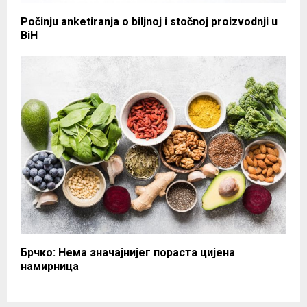
Počinju anketiranja o biljnoj i stočnoj proizvodnji u
BiH
Брчко: Нема значајнијег пораста цијена
намирница