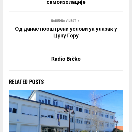
самоизолације
NAREDNA VIJEST
Од данас пооштрени услови уа улазак у
Црну Гору
Radio Brčko
RELATED POSTS