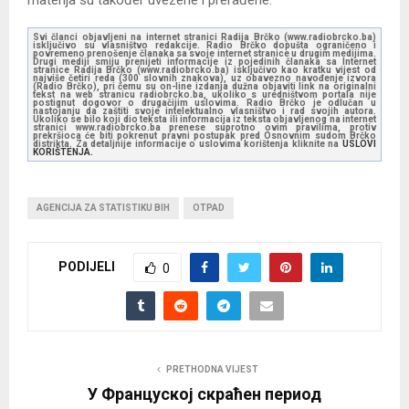
materija su također uvezene i prerađene.
Svi članci objavljeni na internet stranici Radija Brčko (www.radiobrcko.ba)
isključivo su vlasništvo redakcije. Radio Brčko dopušta ograničeno i
povremeno prenošenje članaka sa svoje internet stranice u drugim medijima.
Drugi mediji smiju prenijeti informacije iz pojedinih članaka sa Internet
stranice Radija Brčko (www.radiobrcko.ba) isključivo kao kratku vijest od
najviše četiri reda (300 slovnih znakova), uz obavezno navođenje izvora
(Radio Brčko), pri čemu su on-line izdanja dužna objaviti link na originalni
tekst na web stranicu radiobrcko.ba, ukoliko s uredništvom portala nije
postignut dogovor o drugačijim uslovima. Radio Brčko je odlučan u
nastojanju da zaštiti svoje intelektualno vlasništvo i rad svojih autora.
Ukoliko se bilo koji dio teksta ili informacija iz teksta objavljenog na internet
stranici www.radiobrcko.ba prenese suprotno ovim pravilima, protiv
prekršioca će biti pokrenut pravni postupak pred Osnovnim sudom Brčko
distrikta. Za detaljnije informacije o uslovima korištenja kliknite na
USLOVI
KORIŠTENJA.
AGENCIJA ZA STATISTIKU BIH
OTPAD
PODIJELI
0
PRETHODNA VIJEST
У Француској скраћен период