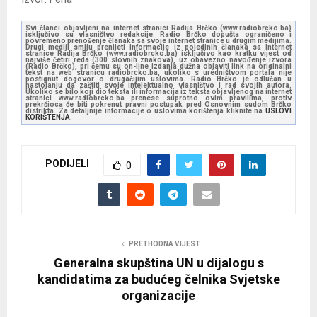
Svi članci objavljeni na internet stranici Radija Brčko (www.radiobrcko.ba)
isključivo su vlasništvo redakcije. Radio Brčko dopušta ograničeno i
povremeno prenošenje članaka sa svoje internet stranice u drugim medijima.
Drugi mediji smiju prenijeti informacije iz pojedinih članaka sa Internet
stranice Radija Brčko (www.radiobrcko.ba) isključivo kao kratku vijest od
najviše četiri reda (300 slovnih znakova), uz obavezno navođenje izvora
(Radio Brčko), pri čemu su on-line izdanja dužna objaviti link na originalni
tekst na web stranicu radiobrcko.ba, ukoliko s uredništvom portala nije
postignut dogovor o drugačijim uslovima. Radio Brčko je odlučan u
nastojanju da zaštiti svoje intelektualno vlasništvo i rad svojih autora.
Ukoliko se bilo koji dio teksta ili informacija iz teksta objavljenog na internet
stranici www.radiobrcko.ba prenese suprotno ovim pravilima, protiv
prekršioca će biti pokrenut pravni postupak pred Osnovnim sudom Brčko
distrikta. Za detaljnije informacije o uslovima korištenja kliknite na
USLOVI
KORIŠTENJA.
PODIJELI
0
PRETHODNA VIJEST
Generalna skupština UN u dijalogu s
kandidatima za budućeg čelnika Svjetske
organizacije