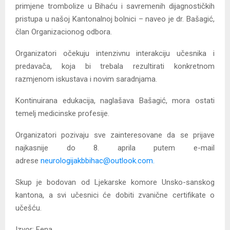
primjene trombolize u Bihaću i savremenih dijagnostičkih
pristupa u našoj Kantonalnoj bolnici – naveo je dr. Bašagić,
član Organizacionog odbora.
Organizatori očekuju intenzivnu interakciju učesnika i
predavača, koja bi trebala rezultirati konkretnom
razmjenom iskustava i novim saradnjama.
Kontinuirana edukacija, naglašava Bašagić, mora ostati
temelj medicinske profesije.
Organizatori pozivaju sve zainteresovane da se prijave
najkasnije do 8. aprila putem e-mail
adrese
neurologijakbbihac@outlook.com.
Skup je bodovan od Ljekarske komore Unsko-sanskog
kantona, a svi učesnici će dobiti zvanične certifikate o
učešću.
Izvor: Fena