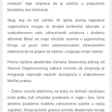
medicini“ daje činjenica da je učešće u potpunosti
besplatno, bez kotizacije.
Skup, koji će biti održan 18. aprila, prema najavama
organizatora mogao bi donijeti konkretne iskorake u
svakodnevnom radu zdravstvenih ustanova i dodatno
afirmirati Bihać na mapi stručnih susreta u jugoistočnoj
Evropi, uz poziv svim zainteresovanim zdravstvenim
radnicima da se prijave na vrijeme i osiguraju svoje mjesto.
Prema riječima akademika Osmana Sinanovića, jednog od
članova Organizacionog odbora osnovni cilj simpozija je
integracija najnovijih naučnih dostignuća u svakodnevnu
kliničku praksu.
– Želimo stvoriti platformu na kojoj će domaći stručnjaci
imati priliku čuti vrhunske predavače iz regije i šire, čime
direktno podižemo kvalitetu zdravstvene zaštite u našoj
zajednici. Simpozij briše granice između akademske teorije