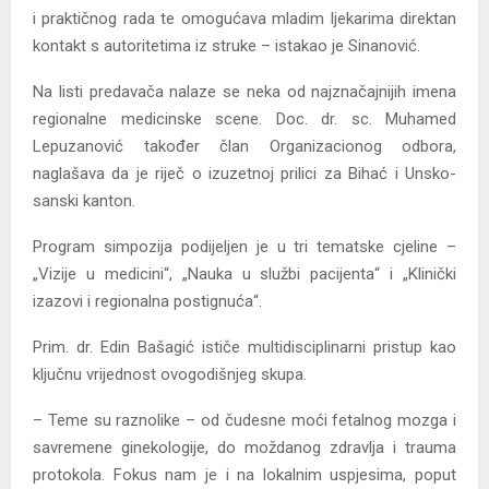
i praktičnog rada te omogućava mladim ljekarima direktan
kontakt s autoritetima iz struke – istakao je Sinanović.
Na listi predavača nalaze se neka od najznačajnijih imena
regionalne medicinske scene. Doc. dr. sc. Muhamed
Lepuzanović također član Organizacionog odbora,
naglašava da je riječ o izuzetnoj prilici za Bihać i Unsko-
sanski kanton.
Program simpozija podijeljen je u tri tematske cjeline –
„Vizije u medicini“, „Nauka u službi pacijenta“ i „Klinički
izazovi i regionalna postignuća“.
Prim. dr. Edin Bašagić ističe multidisciplinarni pristup kao
ključnu vrijednost ovogodišnjeg skupa.
– Teme su raznolike – od čudesne moći fetalnog mozga i
savremene ginekologije, do moždanog zdravlja i trauma
protokola. Fokus nam je i na lokalnim uspjesima, poput