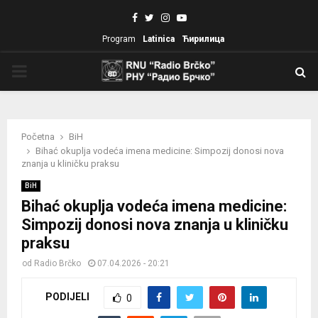
Facebook
Twitter
Instagram
Youtube
Program
Latinica
Ћирилица
PRIMARY
MENU
Početna
BiH
Bihać okuplja vodeća imena medicine: Simpozij donosi nova
znanja u kliničku praksu
BiH
Bihać okuplja vodeća imena medicine:
Simpozij donosi nova znanja u kliničku
praksu
od
Radio Brčko
07.04.2026 - 20:21
PODIJELI
0