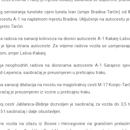
servisiranja tunelske cijevi tunela Ivan (smjer Bradina-Tarčin) od 
tocestu A-1 na naplatnom mjestu Bradina. Uključenje na autocestu j
jesto Tarčin.
a radova na sanaciji kolovoza na dionici autoceste A-1 Kakanj-Lašva,
je lijeva strana autoceste. Za vrijeme radova vozila se usmjerava
om, smjer Lašva-Kakanj.
ja neophodnih radova na dionicama autoceste A-1 Sarajevo sjeve
d-Lepenica, saobraćaj je preusmjeren u preticajnu traku.
 sanaciji dilatacija na mostu na magistralnoj cesti M-17 Konjic-Tarči
raćaj je preusmjeren iz vozne u preticajnu traku.
j cesti Jablanica-Blidinje dozvoljen je saobraćaj za vozila do 3,5 
5 t saobraćaj i dalje obustavljen.
e vozila na izlazu iz Bosne i Hercegovine na graničnim prelazim