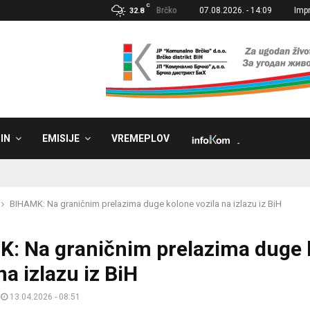
C
Brčko
07.08.2026. - 14:09
Imp
32.8
IN
EMISIJE
VREMEPLOV
˼
BIHAMK: Na graničnim prelazima duge kolone vozila na izlazu iz BiH
: Na graničnim prelazima duge 
na izlazu iz BiH
13.04.2026 - 08:51