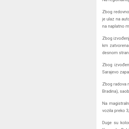
Zbog redovnog 
je ulaz na au
na naplatno m
Zbog izvođenj
km zatvorena 
desnom stran
Zbog izvođen
Sarajevo zapa
Zbog radova na
Bradina), saob
Na magistralno
vozila preko 3,
Duge su kolon