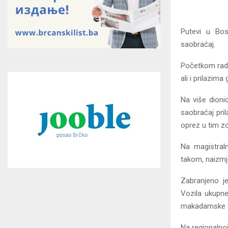
Putevi u Bos
saobraćaj.
Početkom radn
ali i prilazim
Na više dioni
saobraćaj pri
oprez u tim 
Na magistraln
takom, naizmje
Zabranjeno je
Vozila ukupne
makadamske ce
Na regionalno