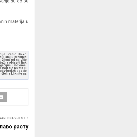
vanja su do 30
nih materija u
kcije. Radio Brčko
ji smiju prenijeti
 vijest od najviše
užna objaviti link
ugačijim uslovima.
koji dio teksta ili
otiv prekršioca će
štenja kliknite na
NAREDNA VIJEST
лаво расту