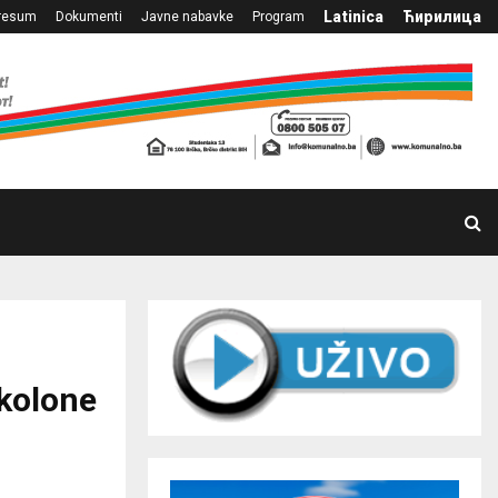
Latinica
Ћирилица
resum
Dokumenti
Javne nabavke
Program
kolone