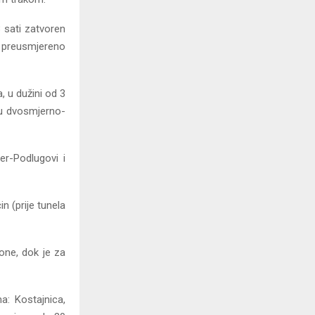
8 sati zatvoren
e preusmjereno
 u dužini od 3
ju dvosmjerno-
r-Podlugovi i
n (prije tunela
tone, dok je za
a: Kostajnica,