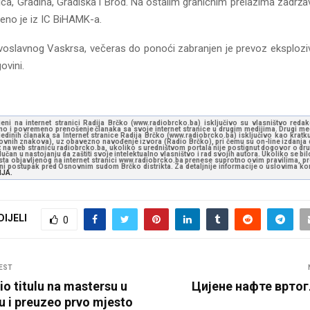
ca, Gradina, Gradiška i Brod. Na ostalim graničnim prelazima zadrža
eno je iz IC BiHAMK-a.
slavnog Vaskrsa, večeras do ponoći zabranjen je prevoz eksploziv
ovini.
jeni na internet stranici Radija Brčko (www.radiobrcko.ba) isključivo su vlasništvo reda
o i povremeno prenošenje članaka sa svoje internet stranice u drugim medijima. Drugi medi
jedinih članaka sa Internet stranice Radija Brčko (www.radiobrcko.ba) isključivo kao kratku
slovnih znakova), uz obavezno navođenje izvora (Radio Brčko), pri čemu su on-line izdanja d
st na web stranicu radiobrcko.ba, ukoliko s uredništvom portala nije postignut dogovor o dr
učan u nastojanju da zaštiti svoje intelektualno vlasništvo i rad svojih autora. Ukoliko se bilo 
ksta objavljenog na internet stranici www.radiobrcko.ba prenese suprotno ovim pravilima, pr
vni postupak pred Osnovnim sudom Brčko distrikta. Za detaljnije informacije o uslovima kori
NJA.
DIJELI
0
EST
io titulu na mastersu u
Цијене нафте вртог
u i preuzeo prvo mjesto