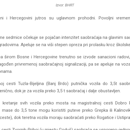
Izvor: BHRT
ni i Hercegovini jutros su uglavnom prohodni. Povoljni vremen
e sedmice očekuje se pojačan intenzitet saobraćaja na glavnim s
a gradovima. Apeluje se na viši stepen opreza pri prolasku kroz školsk
ca širom Bosne i Hercegovine trenutno se izvode sanacioni radovi
lagođen privremenoj saobraćajnoj signalizaciji, pa se apeluje na voz
zonama.
oj cesti Tuzla-Bijeljina (Banj Brdo) putnička vozila do 3,5t sao
nično, dok je za vozila preko 3,5 t saobraćaj i dalje obustavljen.
 kretanje svih vozila preko mosta na magistralnoj cesti Dobro Po
 mase do 3,5 tone mogu koristiti puteve preko Grepka ili Kalinov
ste), dok teretna vozila moraju saobraćati preko Rogatice i Ustipra
j cesti Zvornik-Priboj (u mjestu Goduš) saobraća se usporeno-jedn