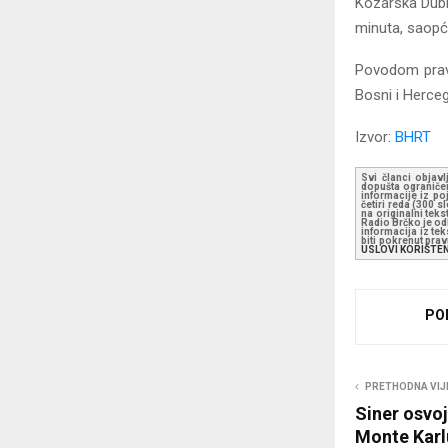
Kozarska Dubi
minuta, saopć
Povodom pravo
Bosni i Herceg
Izvor:
BHRT
Svi članci objavl
dopušta ograničen
informacije iz po
četiri reda (300 
na originalni tek
Radio Brčko je odl
informacija iz te
biti pokrenut pra
USLOVI KORIŠTE
PO
PRETHODNA VIJ
Siner osvoj
Monte Karl