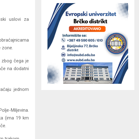
ski uslovi za
aobraćajnicama
e zone.
, zbog čega je
ače na dodatni
braćaju jednom
lje-Miljevina.
ika (ima 19 km
če.
om trakom.