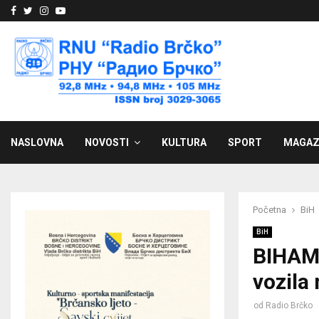
Facebook
Twitter
Instagram
Youtube
NASLOVNA
NOVOSTI
KULTURA
SPORT
MAGAZ
Početna
BiH
BiH
BIHAMK
vozila 
od
Radio Brčko