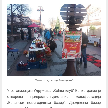
Фото: Владимир Матијевић
У организацији Удружења „Воћни клуб“ Брчко данас је
отворена привредно-туристичка манифестација
„Брчански новогодишњи базар“. Дводневни базар