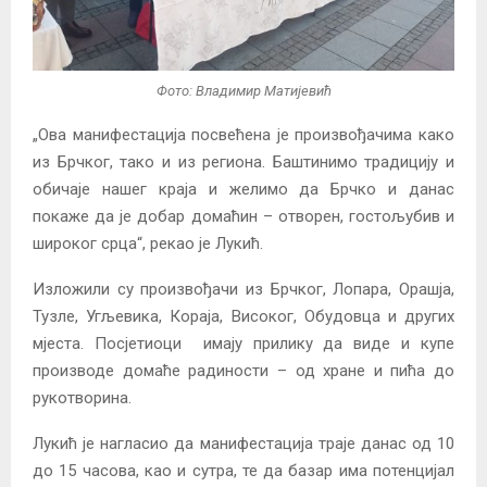
Фото: Владимир Матијевић
„Ова манифестација посвећена је произвођачима како
из Брчког, тако и из региона. Баштинимо традицију и
обичаје нашег краја и желимо да Брчко и данас
покаже да је добар домаћин – отворен, гостољубив и
широког срца“, рекао је Лукић.
Изложили су произвођачи из Брчког, Лопара, Орашја,
Тузле, Угљевика, Кораја, Високог, Обудовца и других
мјеста. Посјетиоци имају прилику да виде и купе
производе домаће радиности – од хране и пића до
рукотворина.
Лукић је нагласио да манифестација траје данас од 10
до 15 часова, као и сутра, те да базар има потенцијал