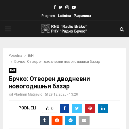
Facebook
Twitter
Instagram
Youtube
Program
Latinica
Ћирилица
PRIMARY
MENU
Početna
BiH
Брчко: Отворен дводневни новогодишњи базар
BiH
Брчко: Отворен дводневни
новогодишњи базар
od
Vladimir Matijević
29.12.2025 - 13:20
PODIJELI
0