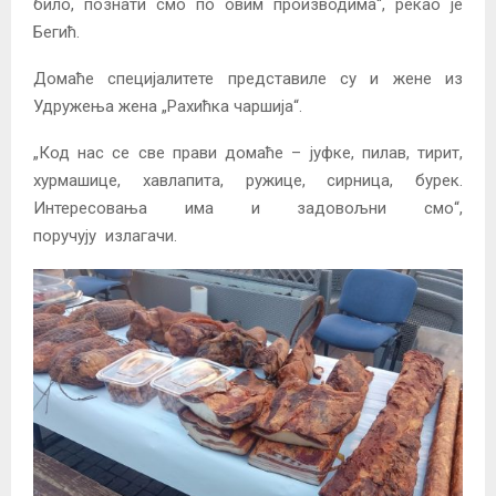
било, познати смо по овим производима“, рекао је
Бегић.
Домаће специјалитете представиле су и жене из
Удружења жена „Рахићка чаршија“.
„Код нас се све прави домаће – јуфке, пилав, тирит,
хурмашице, хавлапита, ружице, сирница, бурек.
Интересовања има и задовољни смо“,
поручују излагачи.