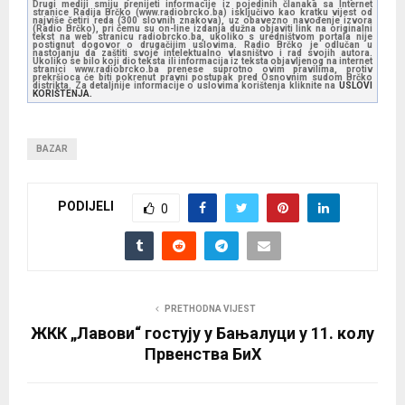
Drugi mediji smiju prenijeti informacije iz pojedinih članaka sa Internet
stranice Radija Brčko (www.radiobrcko.ba) isključivo kao kratku vijest od
najviše četiri reda (300 slovnih znakova), uz obavezno navođenje izvora
(Radio Brčko), pri čemu su on-line izdanja dužna objaviti link na originalni
tekst na web stranicu radiobrcko.ba, ukoliko s uredništvom portala nije
postignut dogovor o drugačijim uslovima. Radio Brčko je odlučan u
nastojanju da zaštiti svoje intelektualno vlasništvo i rad svojih autora.
Ukoliko se bilo koji dio teksta ili informacija iz teksta objavljenog na internet
stranici www.radiobrcko.ba prenese suprotno ovim pravilima, protiv
prekršioca će biti pokrenut pravni postupak pred Osnovnim sudom Brčko
distrikta. Za detaljnije informacije o uslovima korištenja kliknite na
USLOVI
KORIŠTENJA.
BAZAR
PODIJELI
0
PRETHODNA VIJEST
ЖКК „Лавови“ гостују у Бањалуци у 11. колу
Првенства БиХ