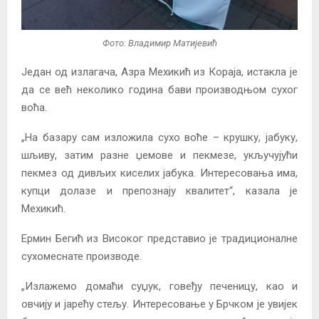
Фото: Владимир Матијевић
Један од излагача, Азра Мехикић из Кораја, истакла је
да се већ неколико година бави производњом сухог
воћа.
„На базару сам изложила сухо воће – крушку, јабуку,
шљиву, затим разне џемове и пекмезе, укључујући
пекмез од дивљих киселих јабука. Интересовања има,
купци долазе и препознају квалитет“, казала је
Мехикић.
Ермин Бегић из Високог представио је традиционалне
сухомеснате производе.
„Излажемо домаћи суџук, говеђу печеницу, као и
овчију и јарећу стељу. Интересовање у Брчком је увијек