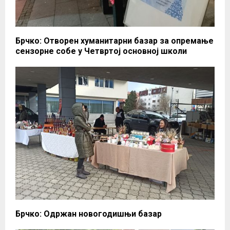
Брчко: Отворен хуманитарни базар за опремање
сензорне собе у Четвртој основној школи
Брчко: Одржан новогодишњи базар