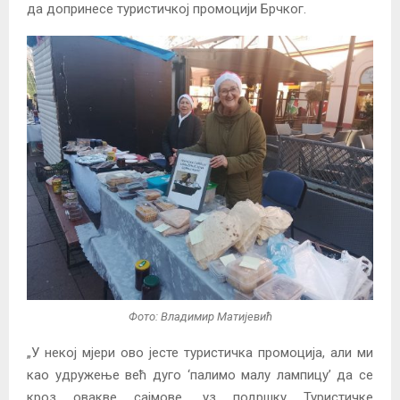
да допринесе туристичкој промоцији Брчког.
Фото: Владимир Матијевић
„У некој мјери ово јесте туристичка промоција, али ми
као удружење већ дуго ‘палимо малу лампицу’ да се
кроз овакве сајмове, уз подршку Туристичке