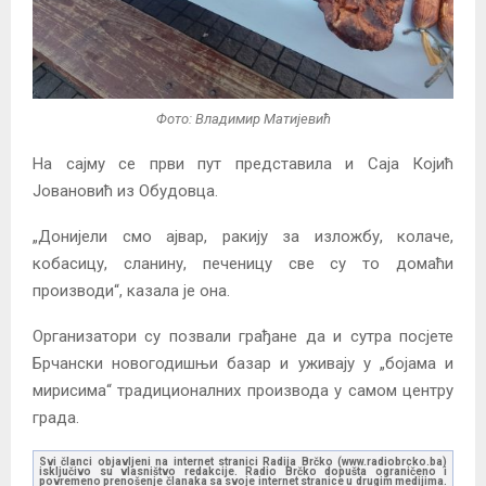
Фото: Владимир Матијевић
На сајму се први пут представила и Саја Којић
Јовановић из Обудовца.
„Донијели смо ајвар, ракију за изложбу, колаче,
кобасицу, сланину, печеницу све су то домаћи
производи“, казала је она.
Организатори су позвали грађане да и сутра посјете
Брчански новогодишњи базар и уживају у „бојама и
мирисима“ традиционалних производа у самом центру
града.
Svi članci objavljeni na internet stranici Radija Brčko (www.radiobrcko.ba)
isključivo su vlasništvo redakcije. Radio Brčko dopušta ograničeno i
povremeno prenošenje članaka sa svoje internet stranice u drugim medijima.