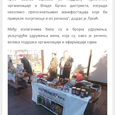
организације и Владе Брчко дистрикта, изгради
неколико препознатљивих манифестација које би
привукле посјетиоце и из региона“, додао је Лукић.
Међу излагачима била су и бројна удружења,
укључујући удружења жена, која су, како је речено,
велика подршка организацији и афирмацији сајма.