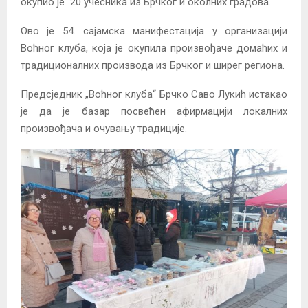
окупио је 20 учесника из Брчког и околних градова.
Ово је 54. сајамска манифестација у организацији
Воћног клуба, која је окупила произвођаче домаћих и
традиционалних производа из Брчког и ширег региона.
Предсједник „Воћног клуба“ Брчко Саво Лукић истакао
је да је базар посвећен афирмацији локалних
произвођача и очувању традиције.