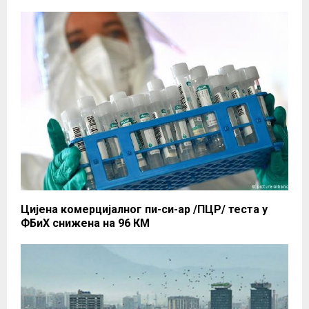
Цијена комерцијалног пи-си-ар /ПЦР/ теста у
ФБиХ снижена на 96 КМ