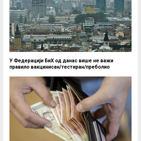
У Федерацији БиХ од данас више не важи
правило вакцинисан/тестиран/преболио