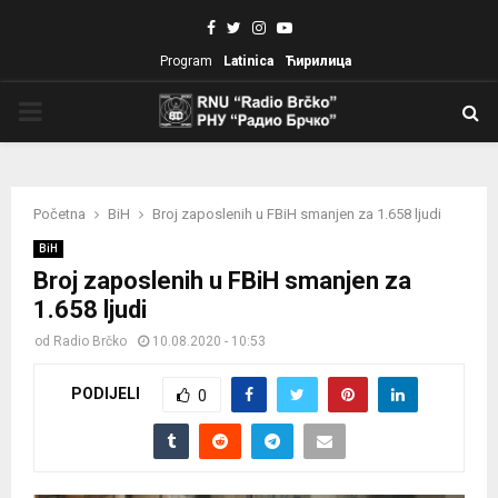
Facebook
Twitter
Instagram
Youtube
Program
Latinica
Ћирилица
PRIMARY
MENU
Početna
BiH
Broj zaposlenih u FBiH smanjen za 1.658 ljudi
BiH
Broj zaposlenih u FBiH smanjen za
1.658 ljudi
od
Radio Brčko
10.08.2020 - 10:53
PODIJELI
0