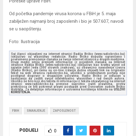
Poreske uprave FBiH.
Od početka pandemije virusa korona u FBiH je 5. maja
zabilježen najmanji broj zaposlenih i bio je 507.607, navodi
se u saopštenju.
Foto: Ilustracija
Svi članci objavljeni na internet stranici Radija Brčko (www.radiobrcko.ba)
isključivo su vlasništvo redakcije. Radio Brčko dopušta ograničeno i
povremeno prenošenje članaka sa svoje internet stranice u drugim medijima.
Drugi mediji smiju prenijeti informacije iz pojedinih članaka sa Internet
stranice Radija Brčko (www.radiobrcko.ba) isključivo kao kratku vijest od
najviše četiri reda (300 slovnih znakova), uz obavezno navođenje izvora
(Radio Brčko), pri čemu su on-line izdanja dužna objaviti link na originalni
tekst na web stranicu radiobrcko.ba, ukoliko s uredništvom portala nije
postignut dogovor o drugačijim uslovima. Radio Brčko je odlučan u
nastojanju da zaštiti svoje intelektualno vlasništvo i rad svojih autora.
Ukoliko se bilo koji dio teksta ili informacija iz teksta objavljenog na internet
stranici www.radiobrcko.ba prenese suprotno ovim pravilima, protiv
prekršioca će biti pokrenut pravni postupak pred Osnovnim sudom Brčko
distrikta. Za detaljnije informacije o uslovima korištenja kliknite na
USLOVI
KORIŠTENJA.
FBIH
SMANJENJE
ZAPOSLENOST
PODIJELI
0