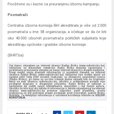
Pooštrene su i kazne za preuranjenu izbornu kampanju.
Posmatrači
Centralna izborna komisija BiH akreditirala je više od 2.000
posmatrača u ime 58 organizacija, a očekuje se da će biti
oko 40.000 izbornih posmatrača političkih subjekata koje
akreditiraju općinske i gradske izborne komisije.
(BHRT.ba)
Svi članci objavljeni na internet stranici Radija Brčko (www.radiobrcko.ba)
isključivo su vlasništvo redakcije. Radio Brčko dopušta ograničeno i
povremeno prenošenje članaka sa svoje internet stranice u drugim medijima.
Drugi mediji smiju prenijeti informacije iz pojedinih članaka sa Internet
stranice Radija Brčko (www.radiobrcko.ba) isključivo kao kratku vijest od
najviše četiri reda (300 slovnih znakova), uz obavezno navođenje izvora
(Radio Brčko), pri čemu su on-line izdanja dužna objaviti link na originalni
tekst na web stranicu radiobrcko.ba, ukoliko s uredništvom portala nije
postignut dogovor o drugačijim uslovima. Radio Brčko je odlučan u
nastojanju da zaštiti svoje intelektualno vlasništvo i rad svojih autora.
Ukoliko se bilo koji dio teksta ili informacija iz teksta objavljenog na internet
stranici www.radiobrcko.ba prenese suprotno ovim pravilima, protiv
prekršioca će biti pokrenut pravni postupak pred Osnovnim sudom Brčko
distrikta. Za detaljnije informacije o uslovima korištenja kliknite na
USLOVI
KORIŠTENJA.