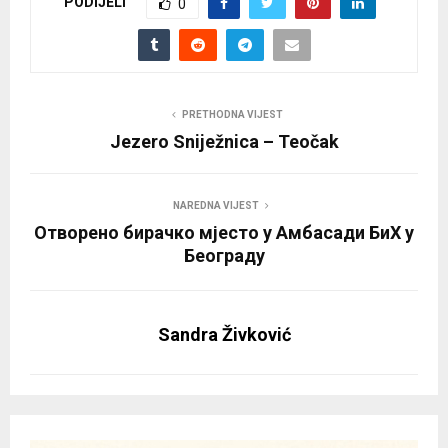
PODIJELI
0
PRETHODNA VIJEST
Jezero Sniježnica – Teočak
NAREDNA VIJEST
Отворено бирачко мјесто у Амбасади БиХ у
Београду
Sandra Živković