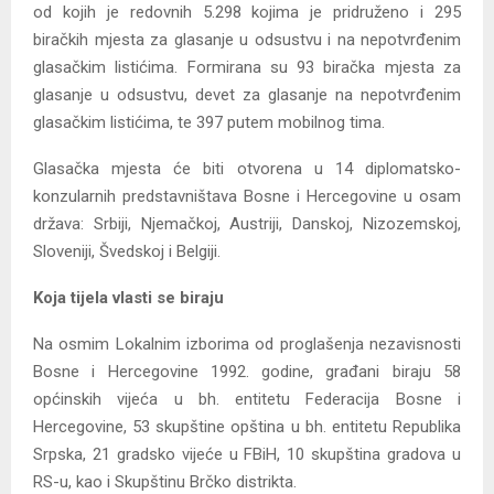
od kojih je redovnih 5.298 kojima je pridruženo i 295
biračkih mjesta za glasanje u odsustvu i na nepotvrđenim
glasačkim listićima. Formirana su 93 biračka mjesta za
glasanje u odsustvu, devet za glasanje na nepotvrđenim
glasačkim listićima, te 397 putem mobilnog tima.
Glasačka mjesta će biti otvorena u 14 diplomatsko-
konzularnih predstavništava Bosne i Hercegovine u osam
država: Srbiji, Njemačkoj, Austriji, Danskoj, Nizozemskoj,
Sloveniji, Švedskoj i Belgiji.
Koja tijela vlasti se biraju
Na osmim Lokalnim izborima od proglašenja nezavisnosti
Bosne i Hercegovine 1992. godine, građani biraju 58
općinskih vijeća u bh. entitetu Federacija Bosne i
Hercegovine, 53 skupštine opština u bh. entitetu Republika
Srpska, 21 gradsko vijeće u FBiH, 10 skupština gradova u
RS-u, kao i Skupštinu Brčko distrikta.