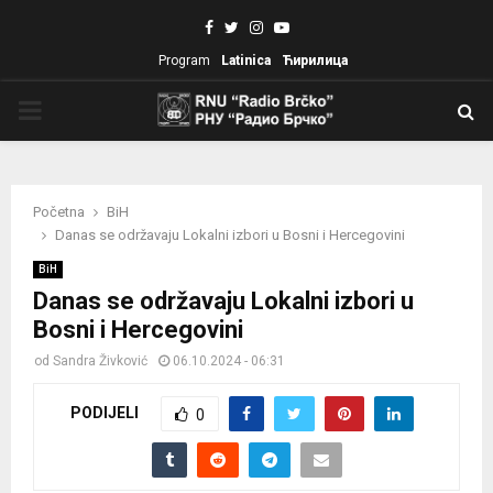
Facebook
Twitter
Instagram
Youtube
Program
Latinica
Ћирилица
PRIMARY
MENU
Početna
BiH
Danas se održavaju Lokalni izbori u Bosni i Hercegovini
BiH
Danas se održavaju Lokalni izbori u
Bosni i Hercegovini
od
Sandra Živković
06.10.2024 - 06:31
PODIJELI
0