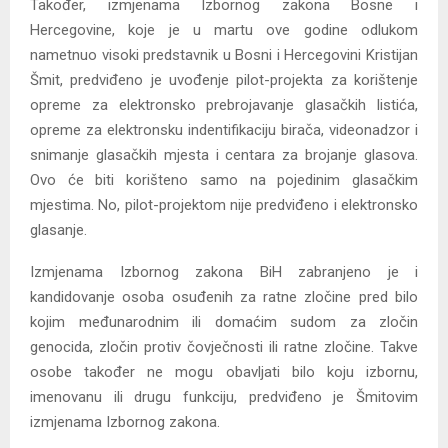
Također, izmjenama Izbornog zakona Bosne i
Hercegovine, koje je u martu ove godine odlukom
nametnuo visoki predstavnik u Bosni i Hercegovini Kristijan
Šmit, predviđeno je uvođenje pilot-projekta za korištenje
opreme za elektronsko prebrojavanje glasačkih listića,
opreme za elektronsku indentifikaciju birača, videonadzor i
snimanje glasačkih mjesta i centara za brojanje glasova.
Ovo će biti korišteno samo na pojedinim glasačkim
mjestima. No, pilot-projektom nije predviđeno i elektronsko
glasanje.
Izmjenama Izbornog zakona BiH zabranjeno je i
kandidovanje osoba osuđenih za ratne zločine pred bilo
kojim međunarodnim ili domaćim sudom za zločin
genocida, zločin protiv čovječnosti ili ratne zločine. Takve
osobe također ne mogu obavljati bilo koju izbornu,
imenovanu ili drugu funkciju, predviđeno je Šmitovim
izmjenama Izbornog zakona.