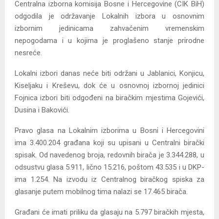
Centralna izborna komisija Bosne i Hercegovine (CIK BiH)
odgodila je održavanje Lokalnih izbora u osnovnim
izbornim jedinicama zahvaćenim vremenskim
nepogodama i u kojima je proglašeno stanje prirodne
nesreće.
Lokalni izbori danas neće biti održani u Jablanici, Konjicu,
Kiseljaku i Kreševu, dok će u osnovnoj izbornoj jedinici
Fojnica izbori biti odgođeni na biračkim mjestima Gojevići,
Dusina i Bakovići.
Pravo glasa na Lokalnim izborima u Bosni i Hercegovini
ima 3.400.204 građana koji su upisani u Centralni birački
spisak. Od navedenog broja, redovnih birača je 3.344.288, u
odsustvu glasa 5.911, lično 15.216, poštom 43.535 i u DKP-
ima 1.254. Na izvodu iz Centralnog biračkog spiska za
glasanje putem mobilnog tima nalazi se 17.465 birača.
Građani će imati priliku da glasaju na 5.797 biračkih mjesta,