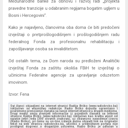
Međunarodne banke za obnovu i razvoj radi „projekta
pravedne tranzicije u odabranim regijama bogatim ugljem u
Bosni i Hercegovini“.
Kako je najavljeno, članovima oba doma će biti predočeni
izvještaji o pretprošlogodišnjem i prošlogodišnjem radu
federalnog Fonda za profesionalnu rehabilitaciju i
zapošljavanje osoba sa invaliditetom.
Od ostalih tema, za Dom naroda su predloženi Analitički
izvještaj Fonda za zaštitu okoliša FBiH te izvještaji o
učinicima Federalne agencije za upravljanje oduzetom
imovinom.
Izvor: Fena
Svi članci objavljeni na internet stranici Radija Brčko (www.radiobrcko.ba)
isključivo su vlasništvo redakcije. Radio Brčko dopušta ograničeno i
povremeno prenošenje članaka sa svoje internet stranice u drugim medijima.
Drugi mediji smiju prenijeti informacije iz pojedinih članaka sa Internet
stranice Radija Brčko (www.radiobrcko.ba) isključivo kao kratku vijest od
najviše četiri reda (300 slovnih znakova), uz obavezno navođenje izvora
(Radio Brčko), pri čemu su on-line izdanja dužna objaviti link na originalni
tekst na web stranicu radiobrcko.ba, ukoliko s uredništvom portala nije
postignut dogovor o drugačijim uslovima. Radio Brčko je odlučan u