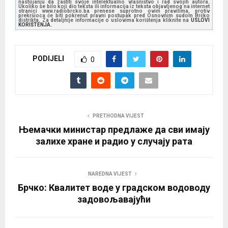
nastojanju da zaštiti svoje intelektualno vlasništvo i rad svojih autora.
Ukoliko se bilo koji dio teksta ili informacija iz teksta objavljenog na internet
stranici www.radiobrcko.ba prenese suprotno ovim pravilima, protiv
prekršioca će biti pokrenut pravni postupak pred Osnovnim sudom Brčko
distrikta. Za detaljnije informacije o uslovima korištenja kliknite na
USLOVI
KORIŠTENJA.
PODIJELI
0
PRETHODNA VIJEST
Њемачки министар предлаже да сви имају
залихе хране и радио у случају рата
NAREDNA VIJEST
Брчко: Квалитет воде у градском водоводу
задовољавајући