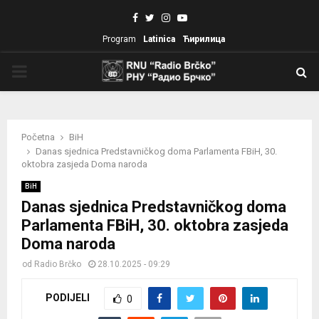
Facebook
Twitter
Instagram
Youtube
Program
Latinica
Ћирилица
PRIMARY
MENU
Početna
BiH
Danas sjednica Predstavničkog doma Parlamenta FBiH, 30.
oktobra zasjeda Doma naroda
BiH
Danas sjednica Predstavničkog doma
Parlamenta FBiH, 30. oktobra zasjeda
Doma naroda
od
Radio Brčko
28.10.2025 - 09:29
PODIJELI
0