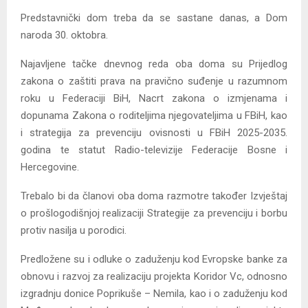
Predstavnički dom treba da se sastane danas, a Dom
naroda 30. oktobra.
Najavljene tačke dnevnog reda oba doma su Prijedlog
zakona o zaštiti prava na pravično suđenje u razumnom
roku u Federaciji BiH, Nacrt zakona o izmjenama i
dopunama Zakona o roditeljima njegovateljima u FBiH, kao
i strategija za prevenciju ovisnosti u FBiH 2025-2035.
godina te statut Radio-televizije Federacije Bosne i
Hercegovine.
Trebalo bi da članovi oba doma razmotre također Izvještaj
o prošlogodišnjoj realizaciji Strategije za prevenciju i borbu
protiv nasilja u porodici.
Predložene su i odluke o zaduženju kod Evropske banke za
obnovu i razvoj za realizaciju projekta Koridor Vc, odnosno
izgradnju donice Poprikuše – Nemila, kao i o zaduženju kod